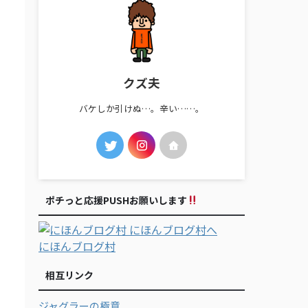
クズ夫
バケしか引けぬ…。辛い……。
ポチっと応援PUSHお願いします
にほんブログ村
相互リンク
ジャグラーの極意