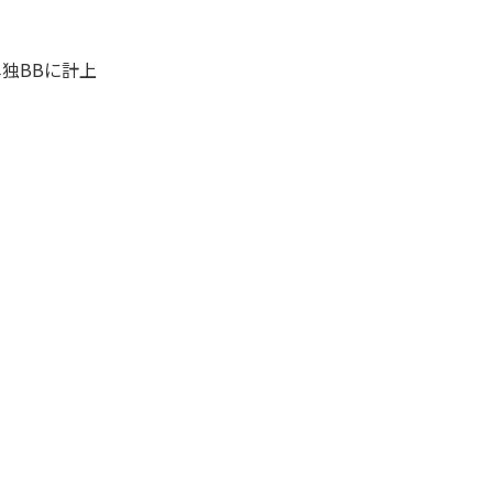
独BBに計上