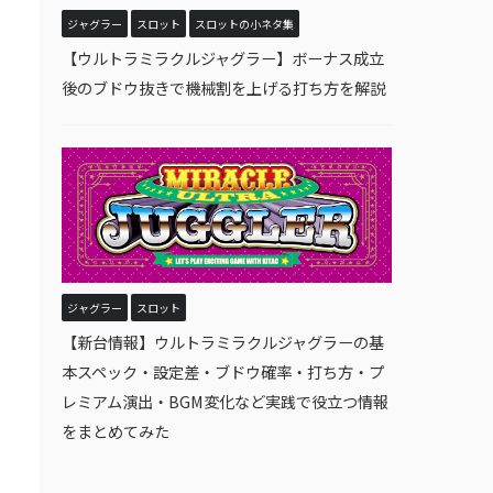
ジャグラー
スロット
スロットの小ネタ集
【ウルトラミラクルジャグラー】ボーナス成立
後のブドウ抜きで機械割を上げる打ち方を解説
ジャグラー
スロット
【新台情報】ウルトラミラクルジャグラーの基
本スペック・設定差・ブドウ確率・打ち方・プ
レミアム演出・BGM変化など実践で役立つ情報
をまとめてみた