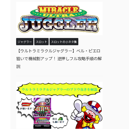
ジャグラー
スロット
スロットの小ネタ集
【ウルトラミラクルジャグラー】ベル・ピエロ
狙いで機械割アップ！ 逆押しフル攻略手順の解
説