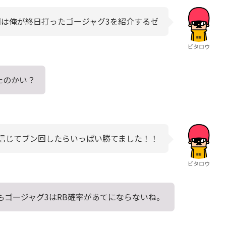
回は俺が終日打ったゴージャグ3を紹介するゼ
ビタロウ
たのかい？
を信じてブン回したらいっぱい勝てました！！
ビタロウ
もゴージャグ3はRB確率があてにならないね。