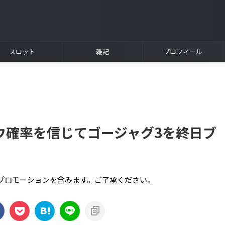
スロット
雑記
プロフィール
ウ確率を信じてゴージャグ3を終日ブ
プロモーションを含みます。ご了承ください。