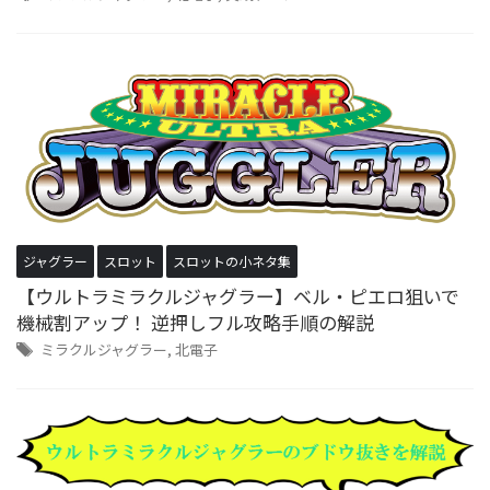
ジャグラー
スロット
スロットの小ネタ集
【ウルトラミラクルジャグラー】ベル・ピエロ狙いで
機械割アップ！ 逆押しフル攻略手順の解説
ミラクルジャグラー
,
北電子