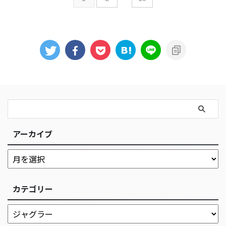
アーカイブ
カテゴリー