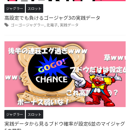
ジャグラー
スロット
高設定でも負けるゴージャグ3の実践データ
ゴーゴージャグラー
,
北電子
,
実践データ
ジャグラー
スロット
実践データから見るブドウ確率が設定6並のマイジャグ