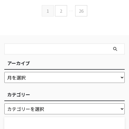
1
2
…
26
アーカイブ
カテゴリー