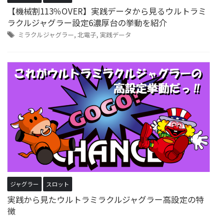
【機械割113％OVER】実践データから見るウルトラミ
ラクルジャグラー設定6濃厚台の挙動を紹介
ミラクルジャグラー
,
北電子
,
実践データ
ジャグラー
スロット
実践から見たウルトラミラクルジャグラー高設定の特
徴