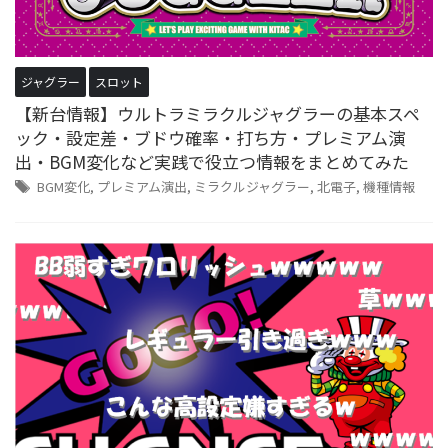
ジャグラー
スロット
【新台情報】ウルトラミラクルジャグラーの基本スペ
ック・設定差・ブドウ確率・打ち方・プレミアム演
出・BGM変化など実践で役立つ情報をまとめてみた
BGM変化
,
プレミアム演出
,
ミラクルジャグラー
,
北電子
,
機種情報