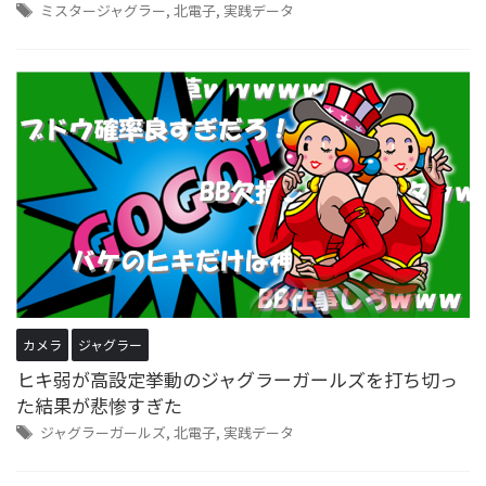
ミスタージャグラー
,
北電子
,
実践データ
カメラ
ジャグラー
ヒキ弱が高設定挙動のジャグラーガールズを打ち切っ
た結果が悲惨すぎた
ジャグラーガールズ
,
北電子
,
実践データ