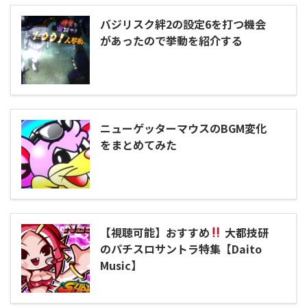
バジリスク絆2の設定6を打つ機会
があったので挙動を紹介する
ニューゲッターマウスのBGM変化
をまとめてみた
【視聴可能】おすすめ
大都技研
のパチスロサントラ特集【Daito
Music】