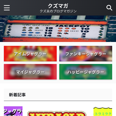
クズマガ
クズ夫のブログマガジン
アイムジャグラー
ファンキージャグラー
マイジャグラー
ハッピージャグラー
新着記事