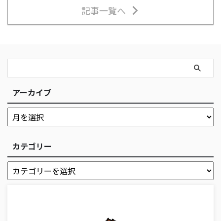
記事一覧へ
アーカイブ
カテゴリー