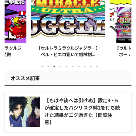
2024/12/21
2024/12/3
ラミラクルジ
【ウルトラミラクルジャグラー】
【ウルトラ
の特徴
ベル・ピエロ狙いで機械割...
ボーナス
オススメ記事
【もはや後へは引けぬ】設定4・6
が確定したバジリスク絆2を打ち続
けた結果がエグ過ぎた【閲覧注
意】