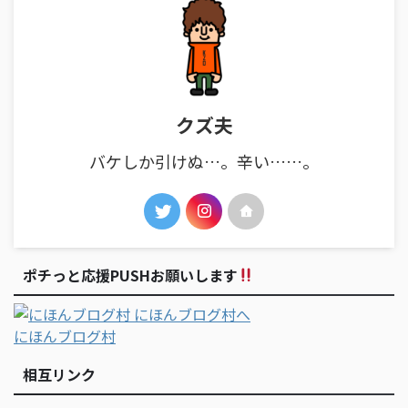
クズ夫
バケしか引けぬ…。辛い……。
ポチっと応援PUSHお願いします
にほんブログ村
相互リンク