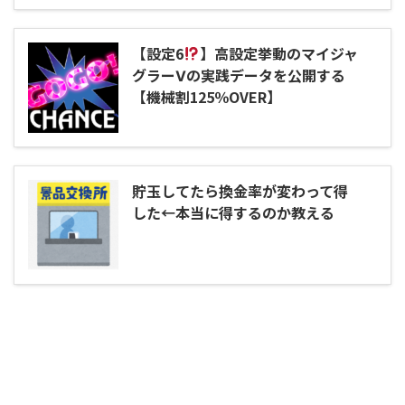
【設定6
】高設定挙動のマイジャ
グラーⅤの実践データを公開する
【機械割125％OVER】
貯玉してたら換金率が変わって得
した←本当に得するのか教える