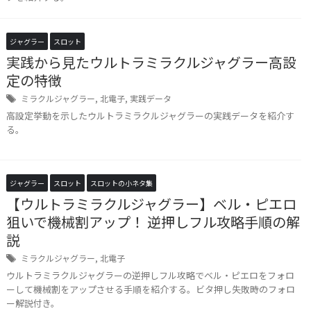
ジャグラー
スロット
実践から見たウルトラミラクルジャグラー高設
定の特徴
ミラクルジャグラー
,
北電子
,
実践データ
高設定挙動を示したウルトラミラクルジャグラーの実践データを紹介す
る。
ジャグラー
スロット
スロットの小ネタ集
【ウルトラミラクルジャグラー】ベル・ピエロ
狙いで機械割アップ！ 逆押しフル攻略手順の解
説
ミラクルジャグラー
,
北電子
ウルトラミラクルジャグラーの逆押しフル攻略でベル・ピエロをフォロ
ーして機械割をアップさせる手順を紹介する。ビタ押し失敗時のフォロ
ー解説付き。