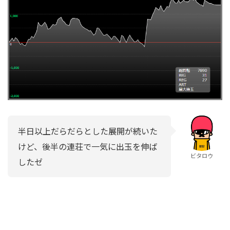
半日以上だらだらとした展開が続いた
けど、後半の連荘で一気に出玉を伸ば
ビタロウ
したゼ