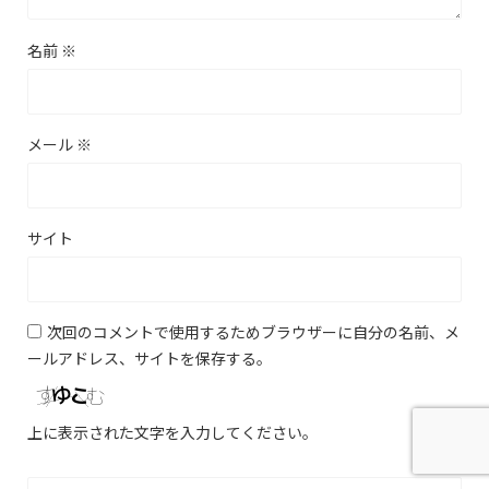
名前
※
メール
※
サイト
次回のコメントで使用するためブラウザーに自分の名前、メ
ールアドレス、サイトを保存する。
上に表示された文字を入力してください。