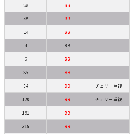
88
BB
48
BB
24
BB
4
RB
6
BB
85
BB
34
BB
チェリー重複
120
BB
チェリー重複
161
BB
315
BB