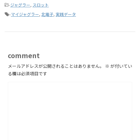
-
ジャグラー
,
スロット
-
マイジャグラー
,
北電子
,
実践データ
comment
メールアドレスが公開されることはありません。
※
が付いてい
る欄は必須項目です