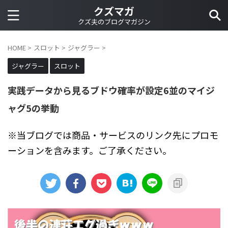
クズマガ
クズ夫のブログマガジン
HOME
>
スロット
>
ジャグラー
>
ジャグラー
スロット
実践データから見るブドウ確率が設定6並のマイジ
ャグ5の挙動
※当ブログでは商品・サービスのリンク先にプロモ
ーションを含みます。ご了承ください。