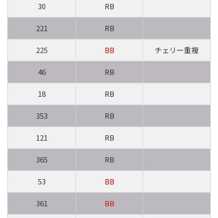
30
RB
221
RB
225
BB
チェリー重複
46
RB
18
RB
353
RB
121
RB
365
RB
53
BB
361
BB