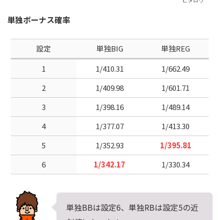
単独ボーナス確率
設定
単独BIG
単独REG
1
1/410.31
1/662.49
2
1/409.98
1/601.71
3
1/398.16
1/489.14
4
1/377.07
1/413.30
5
1/352.93
1/395.81
6
1/342.17
1/330.34
単独BBは設定6、単独RBは設定5の近