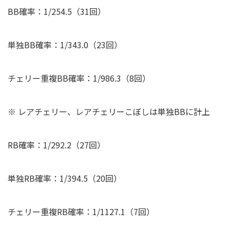
BB確率：1/254.5（31回）
単独BB確率：1/343.0（23回）
チェリー重複BB確率：1/986.3（8回）
※ レアチェリー、レアチェリーこぼしは単独BBに計上
RB確率：1/292.2（27回）
単独RB確率：1/394.5（20回）
チェリー重複RB確率：1/1127.1（7回）