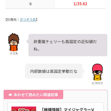
6
1/35.62
【引用元：
ガリぞう氏
】
非重複チェリーも高設定の近似値だ
ね。
クズ夫
内部数値は高設定挙動だな
ビタロウ
あわせて読みたい関連記事
【機種情報】マイジャグラーⅤ