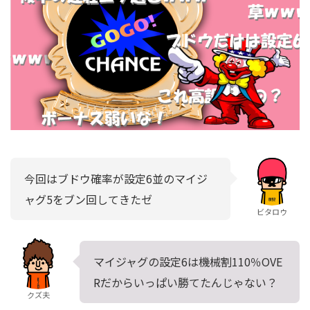
今回はブドウ確率が設定6並のマイジ
ャグ5をブン回してきたゼ
ビタロウ
マイジャグの設定6は機械割110％OVE
Rだからいっぱい勝てたんじゃない？
クズ夫