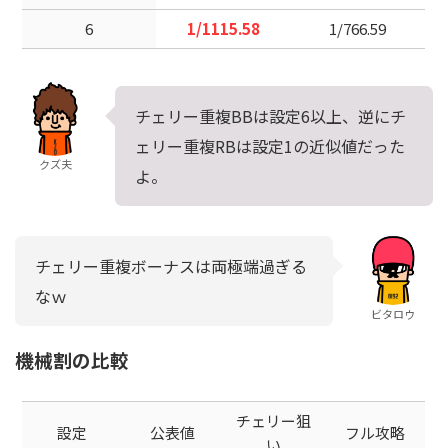
6
1/1115.58
1/766.59
チェリー重複BBは設定6以上、逆にチ
ェリー重複RBは設定1の近似値だった
クズ夫
よ。
チェリー重複ボーナスは両極端過ぎる
なｗ
ビタロウ
機械割の比較
チェリー狙
設定
公表値
フル攻略
い