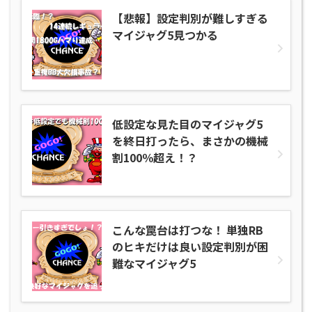
【悲報】設定判別が難しすぎる
マイジャグ5見つかる
低設定な見た目のマイジャグ5
を終日打ったら、まさかの機械
割100％超え！？
こんな罠台は打つな！ 単独RB
のヒキだけは良い設定判別が困
難なマイジャグ5