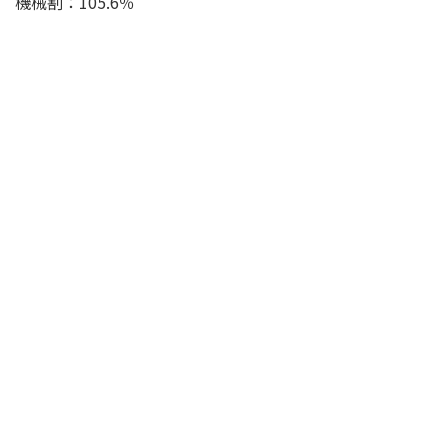
機械割：105.6％