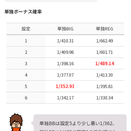
単独ボーナス確率
設定
単独BIG
単独REG
1
1/410.31
1/662.49
2
1/409.98
1/601.71
3
1/398.16
1/489.14
4
1/377.07
1/413.30
5
1/352.93
1/395.81
6
1/342.17
1/330.34
単独BBは設定5より少し悪い1/362、