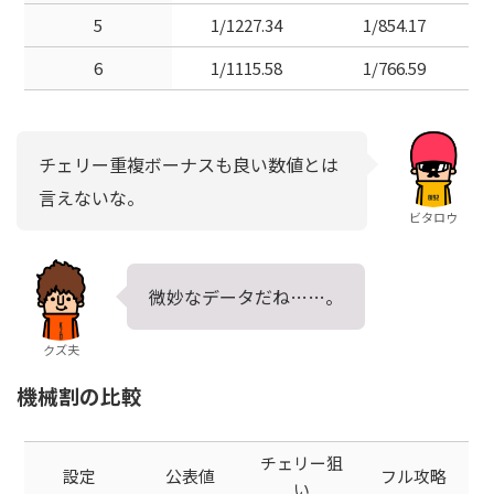
5
1/1227.34
1/854.17
6
1/1115.58
1/766.59
チェリー重複ボーナスも良い数値とは
言えないな。
ビタロウ
微妙なデータだね……。
クズ夫
機械割の比較
チェリー狙
設定
公表値
フル攻略
い