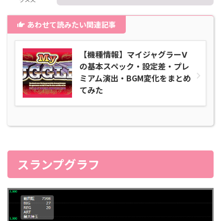
あわせて読みたい関連記事
【機種情報】マイジャグラーⅤ
の基本スペック・設定差・プレ
ミアム演出・BGM変化をまとめ
てみた
スランプグラフ