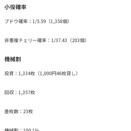
小役確率
ブドウ確率：1/5.59（1,358個）
非重複チェリー確率：1/37.43（203個）
機械割
投資：1,334枚（1,000円46枚貸し）
回収：1,357枚
差枚数：23枚
機械割：100.1％