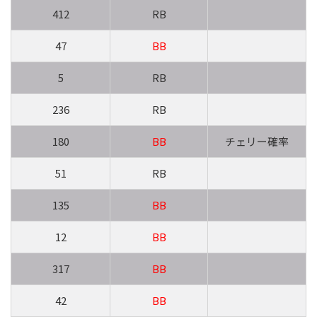
412
RB
47
BB
5
RB
236
RB
180
BB
チェリー確率
51
RB
135
BB
12
BB
317
BB
42
BB