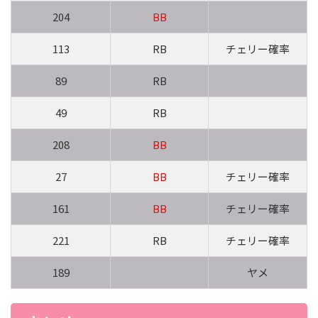
204
BB
113
RB
チェリー確率
89
RB
49
RB
208
BB
27
BB
チェリー確率
161
BB
チェリー確率
221
RB
チェリー確率
189
ヤメ