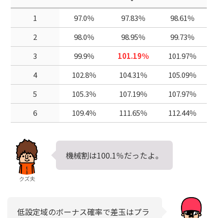
1
97.0％
97.83％
98.61％
2
98.0％
98.95％
99.73％
3
99.9％
101.19％
101.97％
4
102.8％
104.31％
105.09％
5
105.3％
107.19％
107.97％
6
109.4％
111.65％
112.44％
機械割は100.1％だったよ。
クズ夫
低設定域のボーナス確率で差玉はプラ