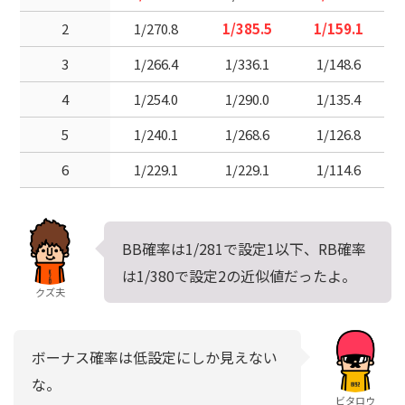
2
1/270.8
1/385.5
1/159.1
3
1/266.4
1/336.1
1/148.6
4
1/254.0
1/290.0
1/135.4
5
1/240.1
1/268.6
1/126.8
6
1/229.1
1/229.1
1/114.6
BB確率は1/281で設定1以下、RB確率
は1/380で設定2の近似値だったよ。
クズ夫
ボーナス確率は低設定にしか見えない
な。
ビタロウ