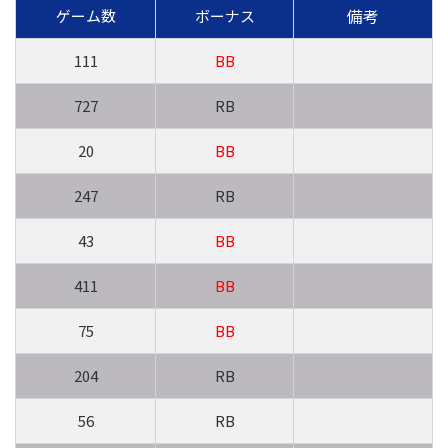
備考
ゲーム数
ボーナス
111
BB
727
RB
20
BB
247
RB
43
BB
411
BB
75
BB
204
RB
56
RB