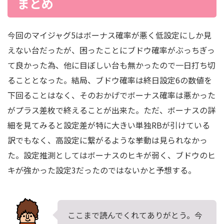
まとめ
今回のマイジャグ5はボーナス確率が悪く低設定にしか見
えない台だったが、困ったことにブドウ確率がぶっちぎっ
て良かった為、他に目ぼしい台も無かったので一日打ち切
ることとなった。結局、ブドウ確率は終日設定6の数値を
下回ることはなく、そのおかげでボーナス確率は悪かった
がプラス差枚で終えることが出来た。ただ、ボーナスの詳
細を見てみると設定差が特に大きい単独RBが引けている
訳でもなく、高設定に繋がるような挙動は見られなかっ
た。設定推測としてはボーナスのヒキが弱く、ブドウのヒ
キが強かった設定3だったのではないかと予想する。
ここまで読んでくれてありがとう。今