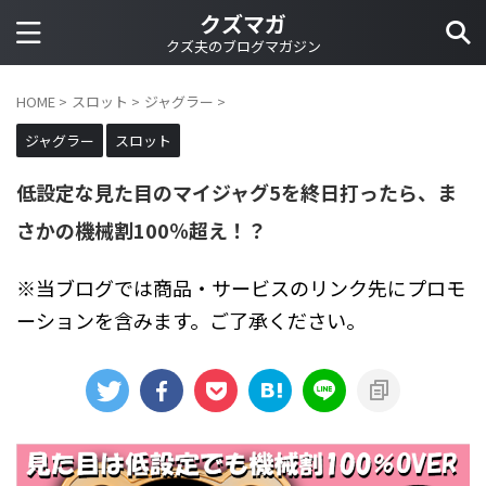
クズマガ
クズ夫のブログマガジン
HOME
>
スロット
>
ジャグラー
>
ジャグラー
スロット
低設定な見た目のマイジャグ5を終日打ったら、ま
さかの機械割100％超え！？
※当ブログでは商品・サービスのリンク先にプロモ
ーションを含みます。ご了承ください。