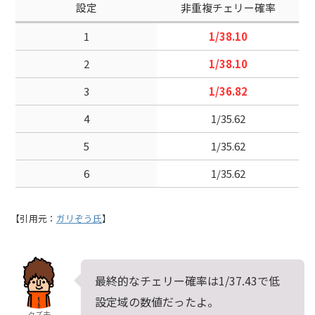
設定
非重複チェリー確率
1
1/38.10
2
1/38.10
3
1/36.82
4
1/35.62
5
1/35.62
6
1/35.62
【引用元：
ガリぞう氏
】
最終的なチェリー確率は1/37.43で低
設定域の数値だったよ。
クズ夫