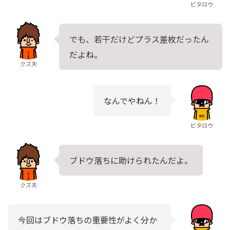
ビタロウ
でも、若干だけどプラス差枚だったん
だよね。
クズ夫
なんでやねん！
ビタロウ
ブドウ落ちに助けられたんだよ。
クズ夫
今回はブドウ落ちの重要性がよく分か