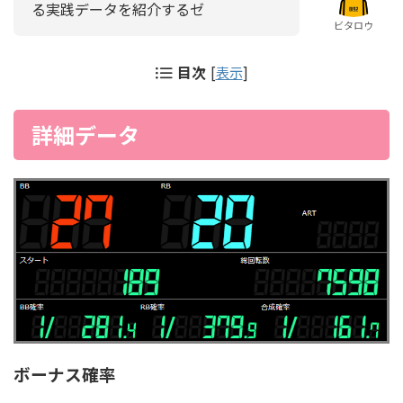
る実践データを紹介するゼ
ビタロウ
目次
[
表示
]
詳細データ
ボーナス確率