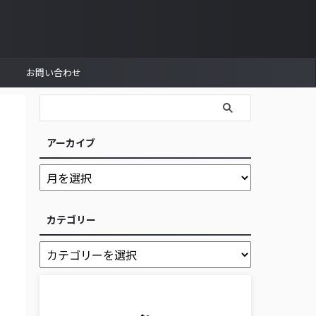
お問い合わせ
アーカイブ
カテゴリー