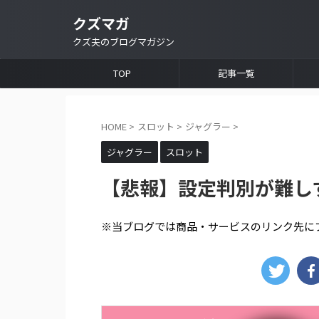
クズマガ
クズ夫のブログマガジン
TOP
記事一覧
HOME
>
スロット
>
ジャグラー
>
ジャグラー
スロット
【悲報】設定判別が難し
※当ブログでは商品・サービスのリンク先に