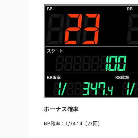
ボーナス確率
BB確率：1/347.4（23回）