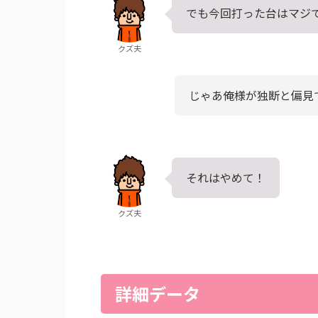
でも今回打った台はマジ
クズ夫
じゃあ俺様が独断と偏見
それはやめて！
クズ夫
詳細データ