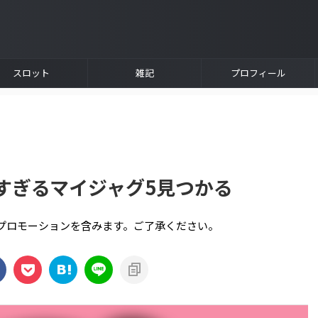
スロット
雑記
プロフィール
すぎるマイジャグ5見つかる
プロモーションを含みます。ご了承ください。