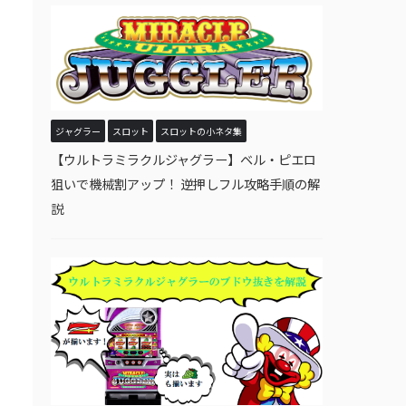
ジャグラー
スロット
スロットの小ネタ集
【ウルトラミラクルジャグラー】ベル・ピエロ
狙いで機械割アップ！ 逆押しフル攻略手順の解
説