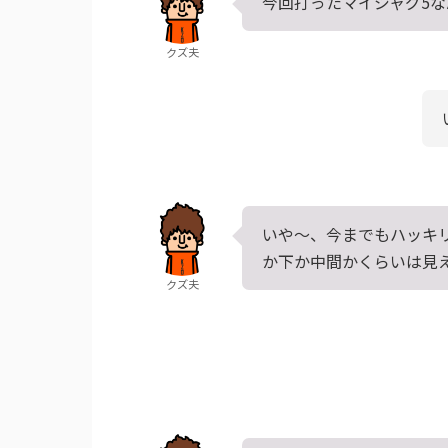
今回打ったマイジャグ5
クズ夫
いや～、今までもハッキ
か下か中間かくらいは見
クズ夫