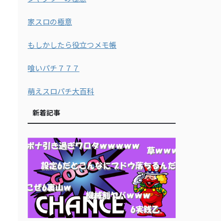
家スロの極意
もしかしたら役立つメモ帳
喰いパチ７７７
萌えスロパチ大百科
新着記事