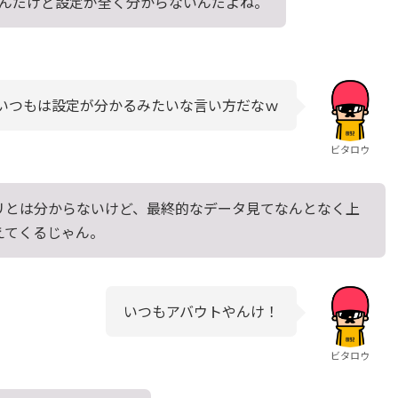
なんだけど設定が全く分からないんだよね。
いつもは設定が分かるみたいな言い方だなｗ
ビタロウ
リとは分からないけど、最終的なデータ見てなんとなく上
えてくるじゃん。
いつもアバウトやんけ！
ビタロウ