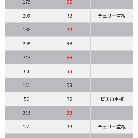
178
BB
290
RB
チェリー重複
166
BB
298
RB
242
BB
68
BB
181
RB
56
RB
ピエロ重複
306
BB
181
RB
チェリー重複