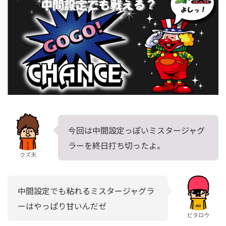
今回は中間設定っぽいミスタージャグ
ラーを終日打ち切ったよ。
クズ夫
中間設定でも粘れるミスタージャグラ
ーはやっぱり甘いんだゼ
ビタロウ