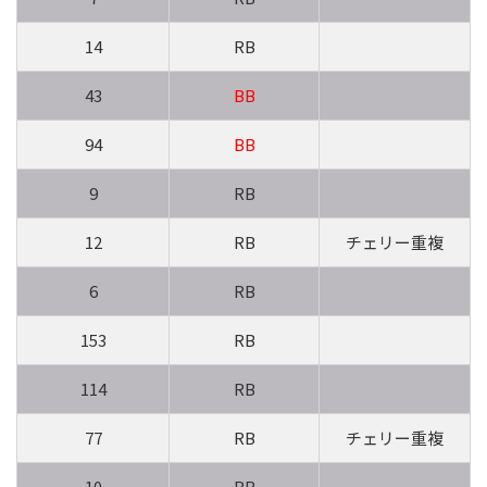
14
RB
43
BB
94
BB
9
RB
12
RB
チェリー重複
6
RB
153
RB
114
RB
77
RB
チェリー重複
10
RB