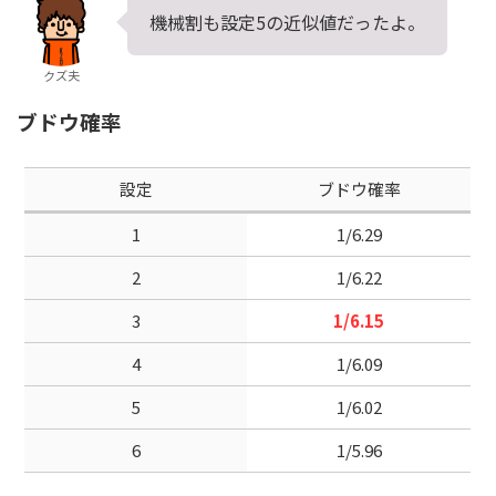
機械割も設定5の近似値だったよ。
クズ夫
ブドウ確率
設定
ブドウ確率
1
1/6.29
2
1/6.22
3
1/6.15
4
1/6.09
5
1/6.02
6
1/5.96