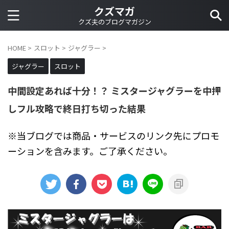
クズマガ
クズ夫のブログマガジン
HOME
>
スロット
>
ジャグラー
>
ジャグラー
スロット
中間設定あれば十分！？ ミスタージャグラーを中押
しフル攻略で終日打ち切った結果
※当ブログでは商品・サービスのリンク先にプロモ
ーションを含みます。ご了承ください。