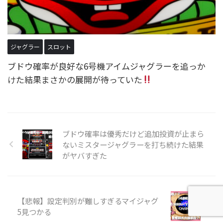
ジャグラー
スロット
ブドウ確率が良好な6号機アイムジャグラーを追っか
けた結果まさかの展開が待っていた
ブドウ確率は優秀だけど追加投資が止まら
ないミスタージャグラーを打ち続けた結果
がヤバすぎた
【悲報】設定判別が難しすぎるマイジャグ
5見つかる