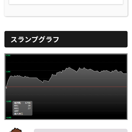
スランプグラフ