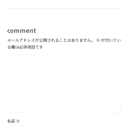
comment
メールアドレスが公開されることはありません。
※
が付いてい
る欄は必須項目です
名前
※