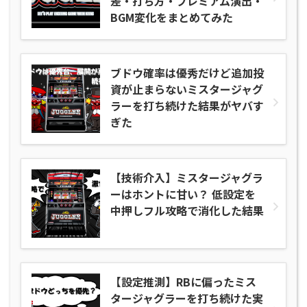
差・打ち方・プレミアム演出・
BGM変化をまとめてみた
ブドウ確率は優秀だけど追加投
資が止まらないミスタージャグ
ラーを打ち続けた結果がヤバす
ぎた
【技術介入】ミスタージャグラ
ーはホントに甘い？ 低設定を
中押しフル攻略で消化した結果
【設定推測】RBに偏ったミス
タージャグラーを打ち続けた実