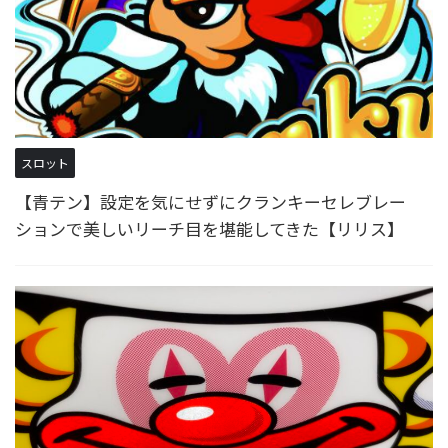
スロット
【青テン】設定を気にせずにクランキーセレブレー
ションで美しいリーチ目を堪能してきた【リリス】