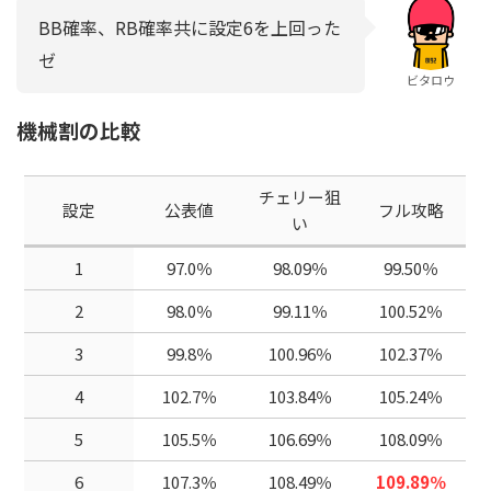
BB確率、RB確率共に設定6を上回った
ゼ
ビタロウ
機械割の比較
チェリー狙
設定
公表値
フル攻略
い
1
97.0％
98.09％
99.50％
2
98.0％
99.11％
100.52％
3
99.8％
100.96％
102.37％
4
102.7％
103.84％
105.24％
5
105.5％
106.69％
108.09％
6
107.3％
108.49％
109.89％