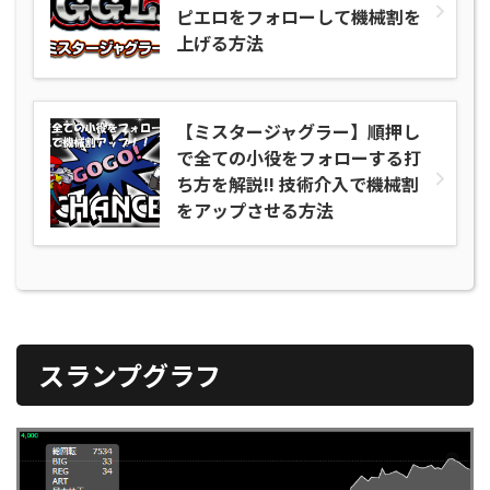
ピエロをフォローして機械割を
上げる方法
【ミスタージャグラー】順押し
で全ての小役をフォローする打
ち方を解説!! 技術介入で機械割
をアップさせる方法
スランプグラフ