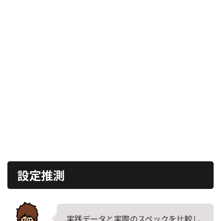
設定推測
実践データと実際のスペックを比較し