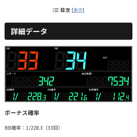
目次
[
表示
]
詳細データ
ボーナス確率
BB確率：1/228.3（33回）