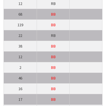
12
RB
68
BB
119
BB
22
RB
38
BB
12
BB
2
BB
46
BB
16
BB
17
BB