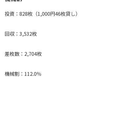
投資：828枚（1,000円46枚貸し）
回収：3,532枚
差枚数：2,704枚
機械割：112.0％