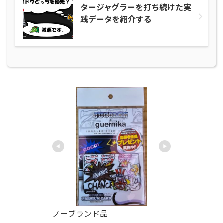
タージャグラーを打ち続けた実
践データを紹介する
ノーブランド品