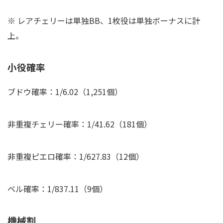
※ レアチェリーは単独BB、1枚役は単独ボーナスに計
上。
小役確率
ブドウ確率：1/6.02（1,251個）
非重複チェリー確率：1/41.62（181個）
非重複ピエロ確率：1/627.83（12個）
ベル確率：1/837.11（9個）
機械割