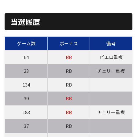
当選履歴
備考
ゲーム数
ボーナス
64
BB
ピエロ重複
23
RB
チェリー重複
134
RB
39
BB
183
BB
チェリー重複
37
RB