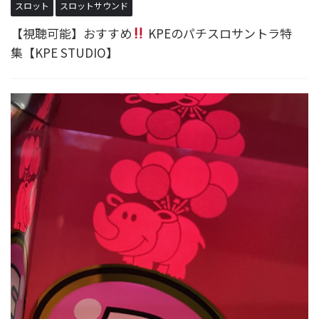
スロット
スロットサウンド
【視聴可能】おすすめ
KPEのパチスロサントラ特
集【KPE STUDIO】