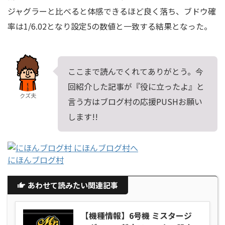
ジャグラーと比べると体感できるほど良く落ち、ブドウ確
率は1/6.02となり設定5の数値と一致する結果となった。
ここまで読んでくれてありがとう。今
回紹介した記事が『役に立ったよ』と
クズ夫
言う方はブログ村の応援PUSHお願い
します!!
にほんブログ村
あわせて読みたい関連記事
【機種情報】6号機 ミスタージ