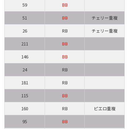
59
BB
51
BB
チェリー重複
26
RB
チェリー重複
211
BB
146
BB
24
RB
181
RB
115
BB
160
RB
ピエロ重複
95
BB