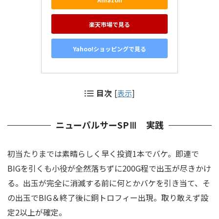
楽天市場で見る
Yahoo!ショッピングで見る
目次
[
表示
]
ニューパルサーSPⅢ 実践
初当たりまでは素晴らしく早く投資1本でバケ。即連で
BIGを引くも小役が全然落ちずに200G程で出玉が尽きかけ
る。出玉が完全に消滅する前に何とかバケを引き当て、そ
の出玉でBIG＆終了後に銅トロフィー出現。取り敢えず設
定2以上
が
確定。