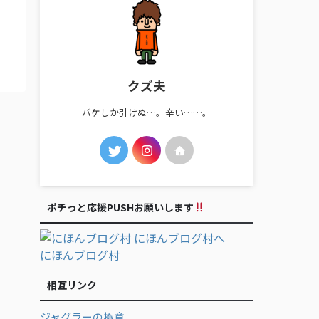
クズ夫
バケしか引けぬ…。辛い……。
ポチっと応援PUSHお願いします
にほんブログ村
相互リンク
ジャグラーの極意