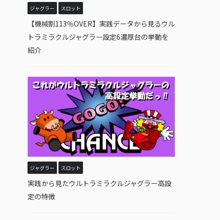
ジャグラー
スロット
【機械割113％OVER】実践データから見るウル
トラミラクルジャグラー設定6濃厚台の挙動を
紹介
ジャグラー
スロット
実践から見たウルトラミラクルジャグラー高設
定の特徴