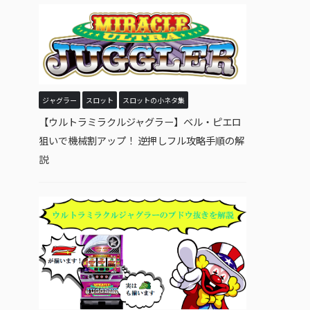
ジャグラー
スロット
スロットの小ネタ集
【ウルトラミラクルジャグラー】ベル・ピエロ
狙いで機械割アップ！ 逆押しフル攻略手順の解
説