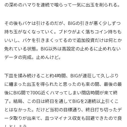
の深めのハマりを連続で喰らって一気に出玉を削られる。
その後もバケは引けるのだが、BIGの引きが悪く少しずつ
持ち玉がなくなっていく。ブドウがよく落ちコイン持ちも
いいし、バケを引きまくってるので追加投資だけは何とか
免れている状態。BIG以外は高設定の止めるに止めれない
データの完成。止めんけど。
下皿を揉み続けること約4時間、BIGが連荘して久しぶり
に纏まった出玉を得られたと思ったのも束の間、最後の最
後にBIG間で700G近くハマってしまい閉店時間が来て終
了。結局、この日は終日を通してBIGを2連続以上引くこ
とはなかった。だけど当初の目標通り、終日打ち切ったデ
ータ取りが出来て、且つマイナス収支も回避できたので良
しとしよう。