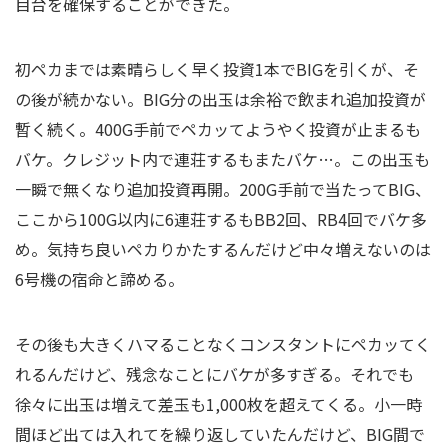
目台を確保することができた。
初ペカまでは素晴らしく早く投資1本でBIGを引くが、そ
の後が続かない。BIG分の出玉は余裕で飲まれ追加投資が
暫く続く。400G手前でペカッてようやく投資が止まるも
バケ。クレジット内で連荘するもまたバケ…。この出玉も
一瞬で無くなり追加投資再開。200G手前で当たってBIG、
ここから100G以内に6連荘するもBB2回、RB4回でバケ多
め。気持ち良いペカりかたするんだけど中々増えないのは
6号機の宿命と諦める。
その後も大きくハマることなくコンスタントにペカッてく
れるんだけど、残念なことにバケが多すぎる。それでも
徐々に出玉は増えて差玉も1,000枚を超えてくる。小一時
間ほど出ては入れてを繰り返していたんだけど、BIG間で