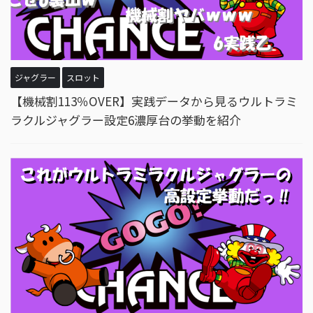
ジャグラー
スロット
【機械割113％OVER】実践データから見るウルトラミ
ラクルジャグラー設定6濃厚台の挙動を紹介