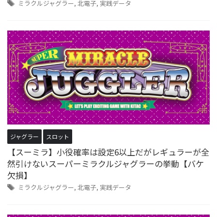
ミラクルジャグラー
,
北電子
,
実践データ
ジャグラー
スロット
【スーミラ】小役確率は設定6以上だがレギュラーが全
然引けないスーパーミラクルジャグラーの挙動【バケ
欠損】
ミラクルジャグラー
,
北電子
,
実践データ