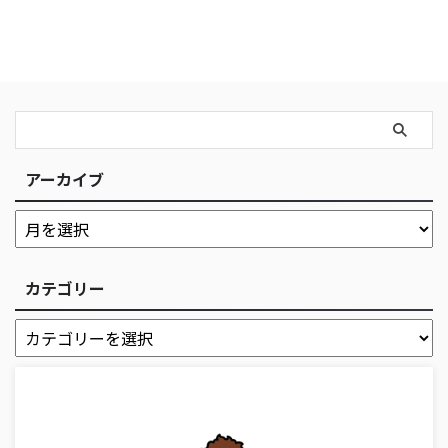
アーカイブ
カテゴリー