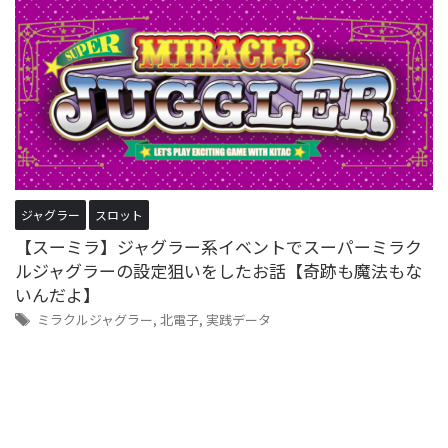
ジャグラー
スロット
【スーミラ】ジャグラー系イベントでスーパーミラク
ルジャグラーの設定狙いをしたお話【奇跡も魔法もな
いんだよ】
ミラクルジャグラー
,
北電子
,
実践データ