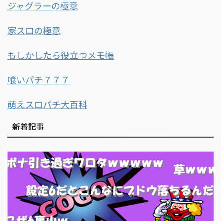
ジャグラーの極意
家スロの極意
もしかしたら役立つメモ帳
喰いパチ７７７
萌えスロパチ大百科
新着記事