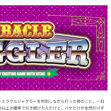
ーミラクルジャグラーを判別しながら打った時のこと。一日
6以上の確率で引き続けたんだけど、バケだけが全然引けず