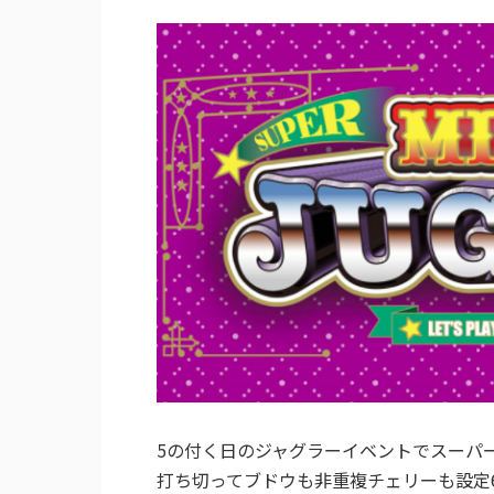
5の付く日のジャグラーイベントでスーパ
打ち切ってブドウも非重複チェリーも設定