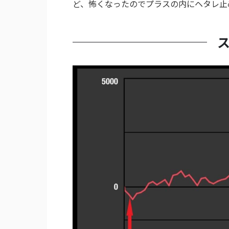
ど、怖くなったのでプラスの内にヘタレ止