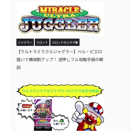
ジャグラー
スロット
スロットの小ネタ集
【ウルトラミラクルジャグラー】ベル・ピエロ
狙いで機械割アップ！ 逆押しフル攻略手順の解
説