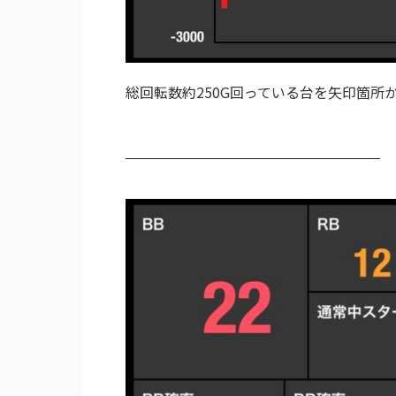
総回転数約250G回っている台を矢印箇所