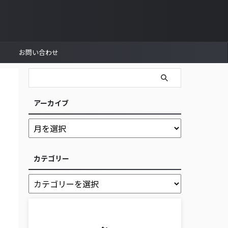
お問い合わせ
アーカイブ
カテゴリー