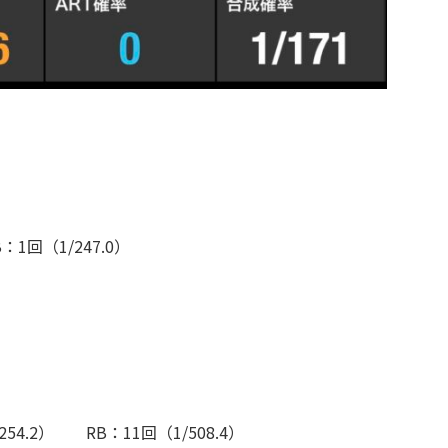
1回（1/247.0）
54.2） RB：11回（1/508.4）