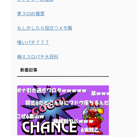
家スロの極意
もしかしたら役立つメモ帳
喰いパチ７７７
萌えスロパチ大百科
新着記事