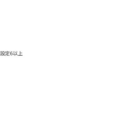
→設定6以上