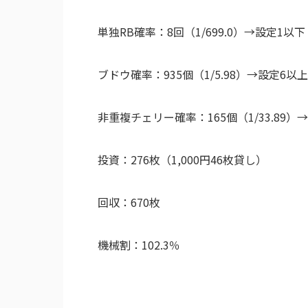
単独RB確率：8回（1/699.0）→設定1以下
ブドウ確率：935個（1/5.98）→設定6以上
非重複チェリー確率：165個（1/33.89）
投資：276枚（1,000円46枚貸し）
回収：670枚
機械割：102.3％