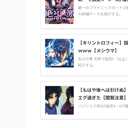
朝一のプラトニックボーナス
の詳細データを紹介する。
【キリントロフィー】設
ｗｗｗ【メシウマ】
北斗の拳 天昇で設定5（以
紹介する。
【もはや後へは引けぬ】
エグ過ぎた【閲覧注意
バジリスク絆2の設定4・6が