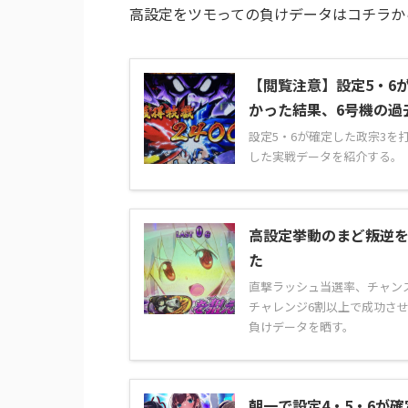
高設定をツモっての負けデータはコチラか
【閲覧注意】設定5・6
かった結果、6号機の過
設定5・6が確定した政宗3を
した実戦データを紹介する。
高設定挙動のまど叛逆
た
直撃ラッシュ当選率、チャン
チャレンジ6割以上で成功さ
負けデータを晒す。
朝一で設定4・5・6が