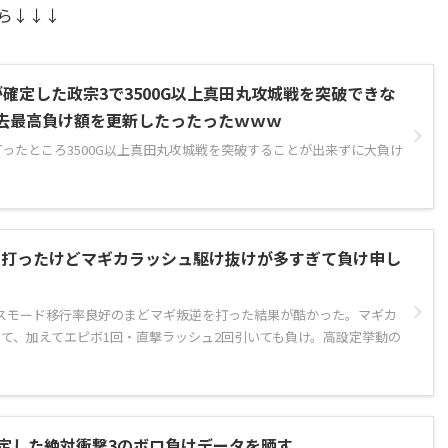
ら↓↓↓
が確定した政宗3で3500G以上真田丸攻城戦を突破できな
去最高負け額を更新したったったｗｗｗ
打ったところ3500G以上真田丸攻城戦を突破することが出来ずに大負け
を打ったけどマギカラッシュ駆け抜けが多すぎて負け申し
スモード移行率良好のまどマギ叛逆を打った結果が酷かった。マギカ
せて、加えてエピボ1回・直撃ラッシュ2回引いても負け。高設定挙動の
確定した絶対衝撃3のボロ負けデータを晒す