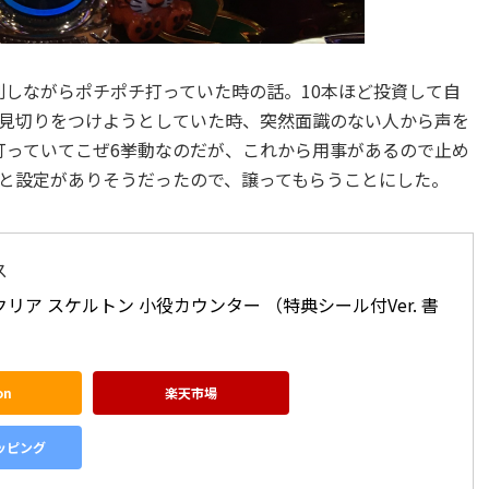
別しながらポチポチ打っていた時の話。10本ほど投資して自
見切りをつけようとしていた時、
突然
面識のない人から声を
打っていてこぜ6挙動なのだが、これから用事があるので止め
と設定がありそうだったので、譲ってもらうことにした。
ス
リア スケルトン 小役カウンター （特典シール付Ver. 書
on
楽天市場
ョッピング