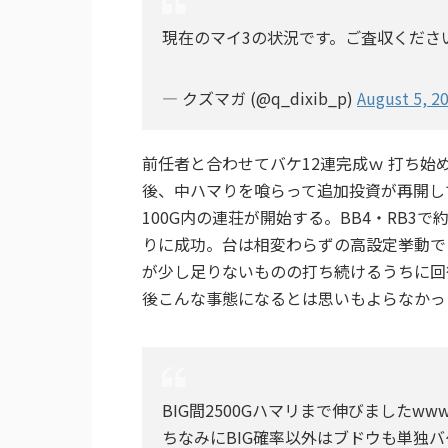
現在のマイ3の状況です。ご査収くださ
— クズマガ (@q_dixib_p)
August 5, 2
前任者と合わせてバケ12連完成ｗ 打ち始
後、中ハマりを喰らって追加投資が再開して
100G内の連荘が開始する。BB4・RB3
りに成功。台は相変わらずの高設定挙動で
が少し足りないものの打ち続けるうちに回
後こんな事態になるとは思いもよらなかっ
BIG間2500Gハマリまで伸びましたww
ちなみにBIG確率以外はブドウも単独