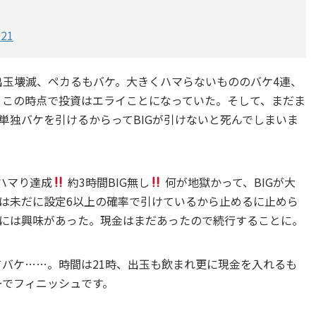
021
出玉壊滅、ペカるもバケ。大きくハマらないもののバケ4連、
ケ。この時点で投資はエライことになっていた。そして、まだま
単独バケを引けるからってBIGが引けないと死んでしまいま
Gハマり達成
約3時間BIG無し
何が地獄かって、BIGが大
は未だに設定6以上の確率で引けているから止めるに止めら
には興味があった。現金はまだあったので続行することに。
てバケ……。時間は21時、出玉も飲まれ更に現金を入れるも
ーでフィニッシュです。