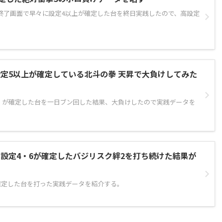
終了画面で早々に設定4以上が確定した台を終日実践したので、高設定
定5以上が確定している北斗の拳 天昇で大負けしてみた
上）が確定した台を一日ブン回した結果、大負けしたので実践データを
設定4・6が確定したバジリスク絆2を打ち続けた結果が
】
確定した台を打った実践データを紹介する。