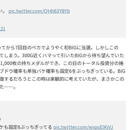
い。
pic.twitter.com/Qt4t63Y8Yb
021
めてから7回目のペカでようやく初BIGに当選。しかしこの
しまう。300G近くハマって引いたBIGから待ち望んでいた
で約1,000枚の持ちメダルができ、この日のトータル投資分の捲
ブドウ確率も単独バケ確率も設定6をぶっちぎっている。BIG
復するだろうとこの時は楽観的に考えていたが、まさかこの
た……。
w
バケも設定6ぶっちぎってる
pic.twitter.com/wiqqElKjVJ