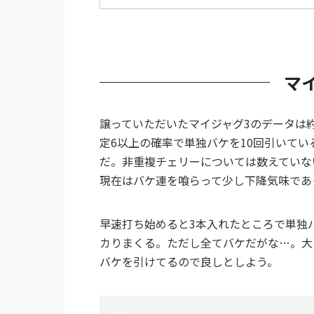
マ
譲っていただいたマイジャグ3のデータは約2
定6以上の確率で単独バケを10回引いてい
だ。非重複チェリーについては数えていない
現在はバケ連を喰らって少し下降気味であ
早速打ち始めると3本入れたところで単独バ
カりまくる。ただし全てバケだがな…。大
バケを引けてるので良しとしよう。