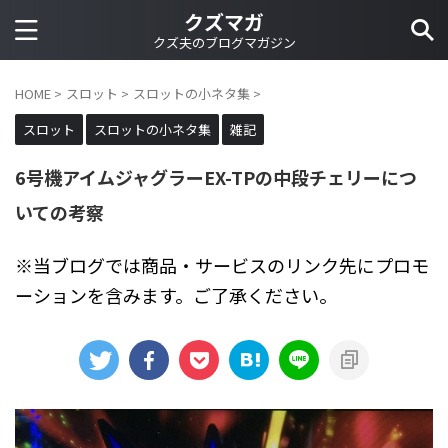
クズマガ
クズ夫のブログマガジン
HOME
>
スロット
>
スロットの小ネタ集
>
スロット
スロットの小ネタ集
雑記
6号機アイムジャグラーEX-TPの中段チェリーにつ
いての考察
※当ブログでは商品・サービスのリンク先にプロモ
ーションを含みます。ご了承ください。