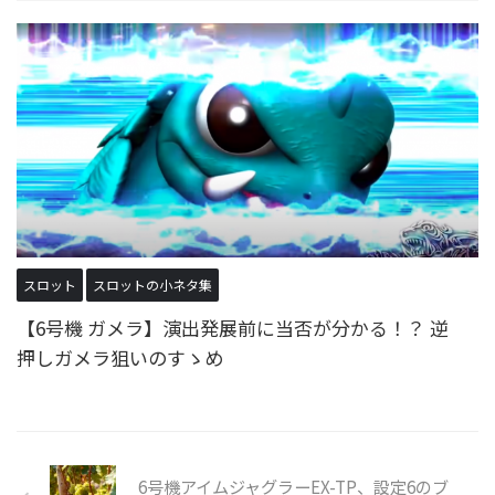
スロット
スロットの小ネタ集
【6号機 ガメラ】演出発展前に当否が分かる！？ 逆
押しガメラ狙いのすゝめ
6号機アイムジャグラーEX-TP、設定6のブ