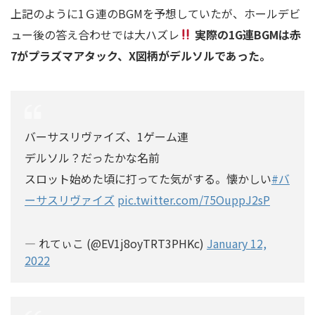
上記のように1Ｇ連のBGMを予想していたが、ホールデビ
ュー後の答え合わせでは大ハズレ
実際の1G連BGMは赤
7がプラズマアタック、X図柄がデルソルであった。
バーサスリヴァイズ、1ゲーム連
デルソル？だったかな名前
スロット始めた頃に打ってた気がする。懐かしい
#バ
ーサスリヴァイズ
pic.twitter.com/75OuppJ2sP
— れてぃこ (@EV1j8oyTRT3PHKc)
January 12,
2022