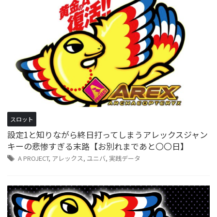
スロット
設定1と知りながら終日打ってしまうアレックスジャン
キーの悲惨すぎる末路【お別れまであと〇〇日】
A PROJECT
,
アレックス
,
ユニバ
,
実践データ