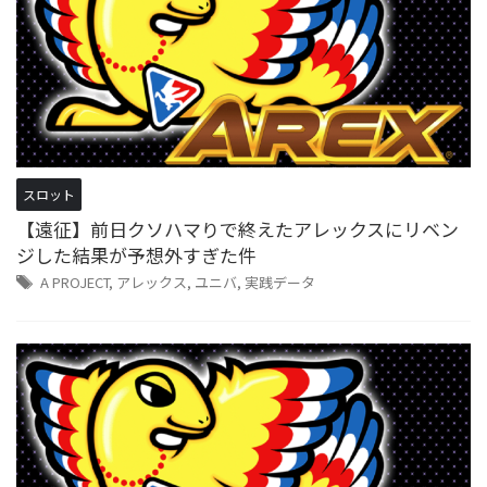
スロット
【遠征】前日クソハマりで終えたアレックスにリベン
ジした結果が予想外すぎた件
A PROJECT
,
アレックス
,
ユニバ
,
実践データ