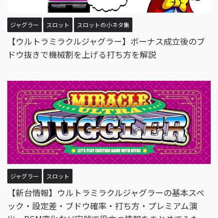
ジャグラー
スロット
スロットの小ネタ集
【ウルトラミラクルジャグラー】ボーナス成立後のブ
ドウ抜きで機械割を上げる打ち方を解説
ジャグラー
スロット
【新台情報】ウルトラミラクルジャグラーの基本スペ
ック・設定差・ブドウ確率・打ち方・プレミアム演