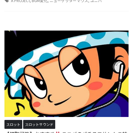
A PROJECT
,
BGM変化
,
ニューゲッターマウス
,
ユニバ
スロット
スロットサウンド