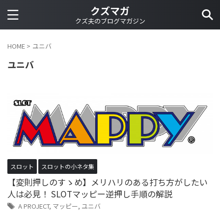
クズマガ
クズ夫のブログマガジン
HOME
>
ユニバ
ユニバ
スロット
スロットの小ネタ集
【変則押しのすゝめ】メリハリのある打ち方がしたい
人は必見！ SLOTマッピー逆押し手順の解説
A PROJECT
,
マッピー
,
ユニバ