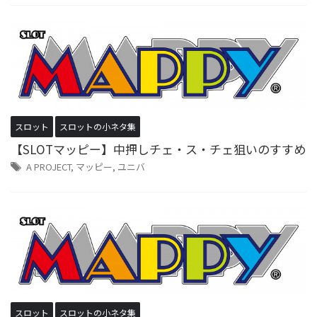
スロット
スロットの小ネタ集
【SLOTマッピー】中押しチェ・ス・チェ狙いのすすめ
A PROJECT
,
マッピー
,
ユニバ
スロット
スロットの小ネタ集