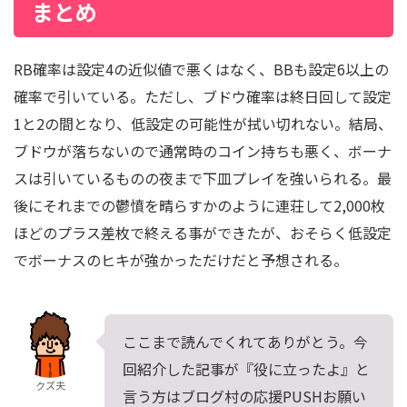
まとめ
RB確率は設定4の近似値で悪くはなく、BBも設定6以上の
確率で引いている。ただし、ブドウ確率は終日回して設定
1と2の間となり、低設定の可能性が拭い切れない。結局、
ブドウが落ちないので通常時のコイン持ちも悪く、ボーナ
スは引いているものの夜まで下皿プレイを強いられる。最
後にそれまでの鬱憤を晴らすかのように連荘して2,000枚
ほどのプラス差枚で終える事ができたが、おそらく低設定
でボーナスのヒキが強かっただけだと予想される。
ここまで読んでくれてありがとう。今
回紹介した記事が『役に立ったよ』と
クズ夫
言う方はブログ村の応援PUSHお願い