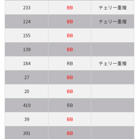
233
BB
チェリー重複
124
BB
チェリー重複
155
BB
139
BB
184
RB
チェリー重複
27
BB
20
BB
419
RB
39
BB
391
BB