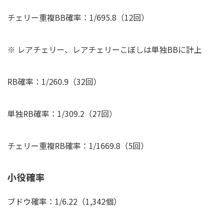
チェリー重複BB確率：1/695.8（12回）
※ レアチェリー、レアチェリーこぼしは単独BBに計上
RB確率：1/260.9（32回）
単独RB確率：1/309.2（27回）
チェリー重複RB確率：1/1669.8（5回）
小役確率
ブドウ確率：1/6.22（1,342個）