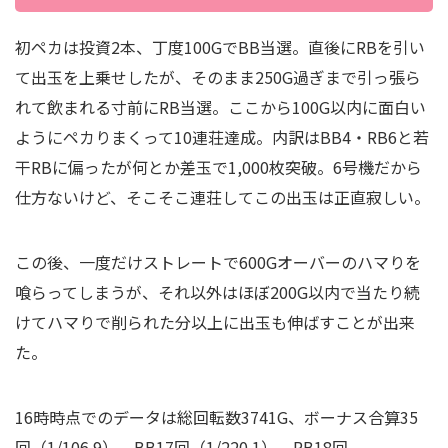
初ペカは投資2本、丁度100GでBB当選。直後にRBを引い
て出玉を上乗せしたが、そのまま250G過ぎまで引っ張ら
れて飲まれる寸前にRB当選。ここから100G以内に面白い
ようにペカりまくって10連荘達成。内訳はBB4・RB6と若
干RBに偏ったが何とか差玉で1,000枚突破。6号機だから
仕方ないけど、そこそこ連荘してこの出玉は正直寂しい。
この後、一度だけストレートで600Gオーバーのハマりを
喰らってしまうが、それ以外はほぼ200G以内で当たり続
けてハマりで削られた分以上に出玉も伸ばすことが出来
た。
16時時点でのデータは総回転数3741G、ボーナス合算35
回（1/106.9）、BB17回（1/220.1）、RB18回