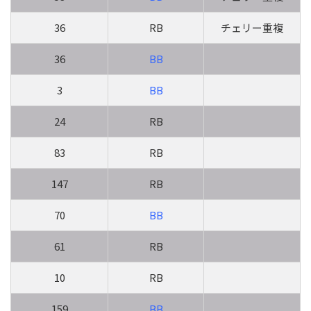
36
RB
チェリー重複
36
BB
3
BB
24
RB
83
RB
147
RB
70
BB
61
RB
10
RB
159
BB