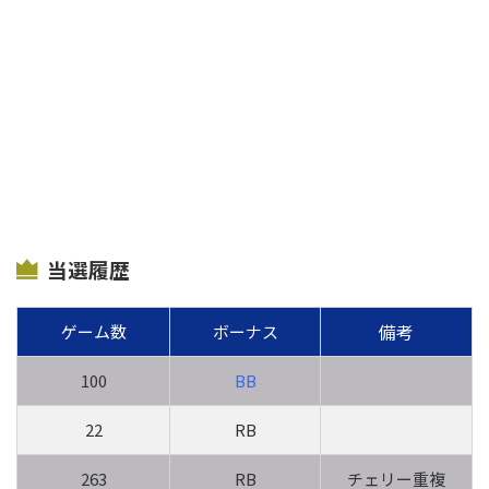
当選履歴
備考
ゲーム数
ボーナス
100
BB
22
RB
263
RB
チェリー重複