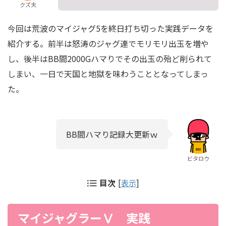
クズ夫
今回は荒波のマイジャグ5を終日打ち切った実践データを
紹介する。前半は怒涛のジャグ連でモリモリ出玉を増や
し、後半はBB間2000Gハマりでその出玉の殆ど削られて
しまい、一日で天国と地獄を味わうこととなってしまっ
た。
BB間ハマり記録大更新ｗ
ビタロウ
目次
[
表示
]
マイジャグラーⅤ 実践