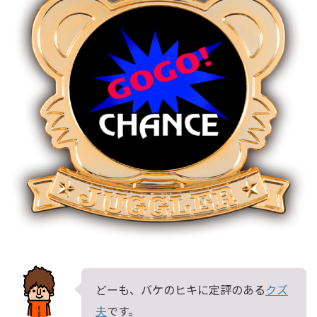
どーも、バケのヒキに定評のある
クズ
夫
です。