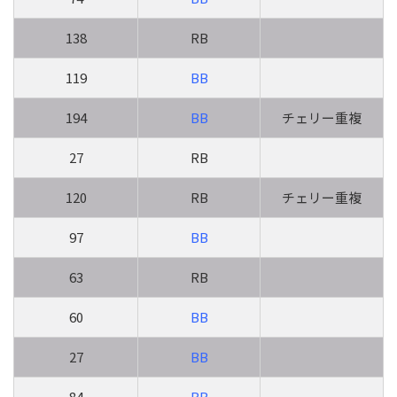
138
RB
119
BB
194
BB
チェリー重複
27
RB
120
RB
チェリー重複
97
BB
63
RB
60
BB
27
BB
84
BB