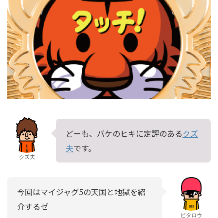
どーも、バケのヒキに定評のある
クズ
夫
です。
クズ夫
今回はマイジャグ5の天国と地獄を紹
介するゼ
ビタロウ