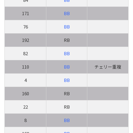
171
BB
76
BB
192
RB
82
BB
110
BB
チェリー重複
4
BB
160
RB
22
RB
8
BB