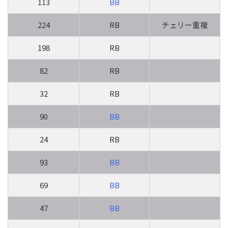
113
BB
224
RB
チェリー重複
198
RB
82
RB
32
RB
90
BB
24
RB
93
BB
69
BB
47
BB