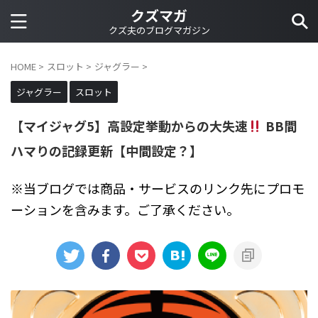
クズマガ
クズ夫のブログマガジン
HOME
>
スロット
>
ジャグラー
>
ジャグラー
スロット
【マイジャグ5】高設定挙動からの大失速
BB間
ハマりの記録更新【中間設定？】
※当ブログでは商品・サービスのリンク先にプロモ
ーションを含みます。ご了承ください。