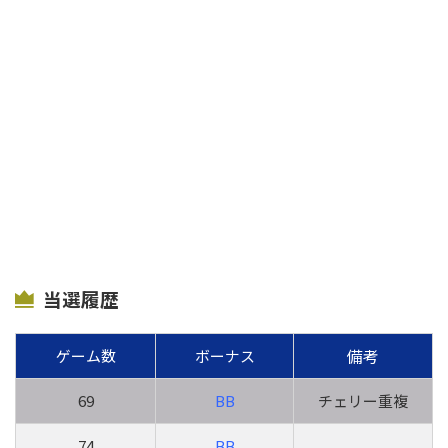
当選履歴
備考
ゲーム数
ボーナス
69
BB
チェリー重複
74
BB