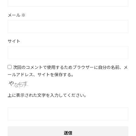
メール
※
サイト
次回のコメントで使用するためブラウザーに自分の名前、メ
ールアドレス、サイトを保存する。
上に表示された文字を入力してください。