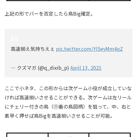
上記の形でバーを否定したら鳥Big確定。
高速揃え気持ちえぇ
pic.twitter.com/Yl5eyMm4qZ
— クズマガ (@q_dixib_p)
April 13, 2021
ここで小ネタ、この形からは次ゲーム小役が成立していな
ければ高速揃いさせることができる。次ゲームは左リール
にチェリー付きの鳥（⑪番の鳥図柄）を狙って、中、右と
素早く押せば鳥Bigを高速揃い
させることが可能。