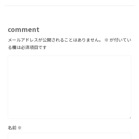
comment
メールアドレスが公開されることはありません。
※
が付いてい
る欄は必須項目です
名前
※