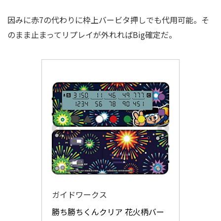
因みに赤7の代わりに枠上バービタ押しでも代用可能。そ
のまま止まってリプレイが外れればBig確定だ。
ガイドワークス
勝ち勝ちくんクリア 花火柄バー