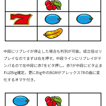
中段にリプレイが停止した場合も判別が可能。成立役はリ
プレイなのでまずは右を押す。中段ラインにリプレイがテ
ンパるので左中段に赤7をビタ押し。赤7が中段にビタ止ま
ればBig確定。更にBig中のBGMがアレックス7Rの曲に変
化するオマケ付き。