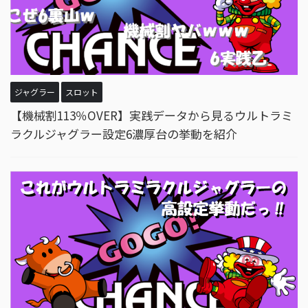
ジャグラー
スロット
【機械割113％OVER】実践データから見るウルトラミ
ラクルジャグラー設定6濃厚台の挙動を紹介