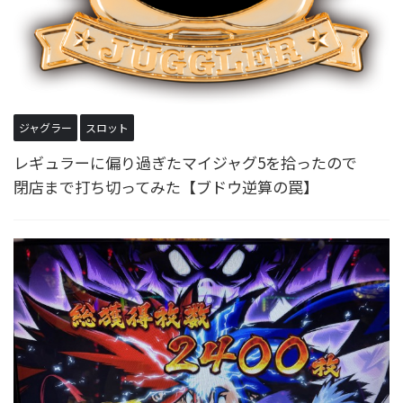
ジャグラー
スロット
レギュラーに偏り過ぎたマイジャグ5を拾ったので
閉店まで打ち切ってみた【ブドウ逆算の罠】