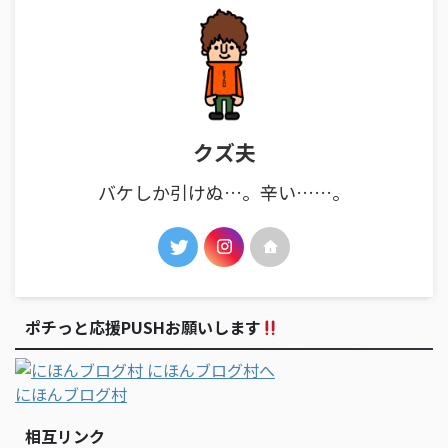
クズ夫
バケしか引けぬ…。辛い……。
ポチっと応援PUSHお願いします
にほんブログ村
相互リンク