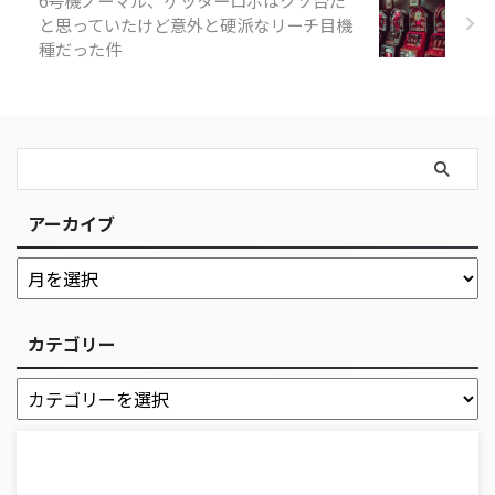
と思っていたけど意外と硬派なリーチ目機
種だった件
アーカイブ
カテゴリー