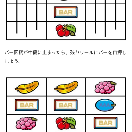
バー図柄が中段に止まったら。残りリールにバーを目押し
しよう。