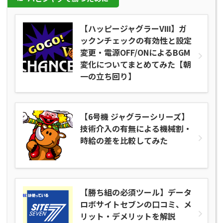
【ハッピージャグラーVⅢ】ガ
ックンチェックの有効性と設定
変更・電源OFF/ONによるBGM
変化についてまとめてみた【朝
一の立ち回り】
【6号機 ジャグラーシリーズ】
技術介入の有無による機械割・
時給の差を比較してみた
【勝ち組の必須ツール】データ
ロボサイトセブンの口コミ、メ
リット・デメリットを解説