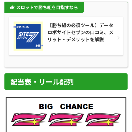
スロットで勝ち組を目指すなら
【勝ち組の必須ツール】データ
ロボサイトセブンの口コミ、メ
リット・デメリットを解説
配当表・リール配列