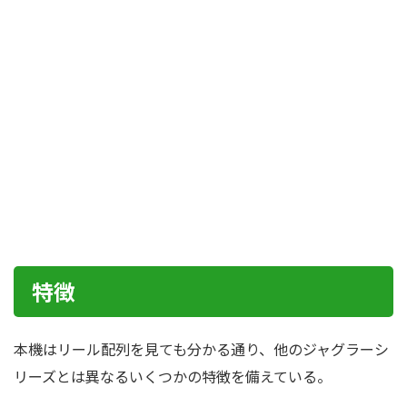
特徴
本機はリール配列を見ても分かる通り、他のジャグラーシ
リーズとは異なるいくつかの特徴を備えている。