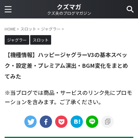
クズマガ
クズ夫のブログマガジン
HOME
>
スロット
>
ジャグラー
>
ジャグラー
スロット
【機種情報】ハッピージャグラーV3の基本スペッ
ク・設定差・プレミアム演出・BGM変化をまとめ
てみた
※当ブログでは商品・サービスのリンク先にプロモ
ーションを含みます。ご了承ください。