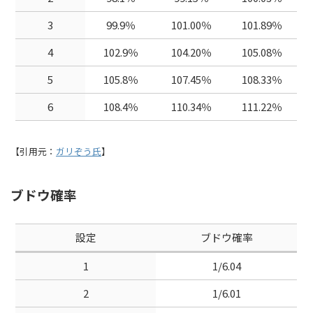
3
99.9％
101.00％
101.89％
4
102.9％
104.20％
105.08％
5
105.8％
107.45％
108.33％
6
108.4％
110.34％
111.22％
【引用元：
ガリぞう氏
】
ブドウ確率
設定
ブドウ確率
1
1/6.04
2
1/6.01