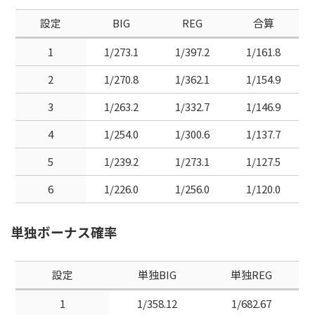
設定
BIG
REG
合算
1
1/273.1
1/397.2
1/161.8
2
1/270.8
1/362.1
1/154.9
3
1/263.2
1/332.7
1/146.9
4
1/254.0
1/300.6
1/137.7
5
1/239.2
1/273.1
1/127.5
6
1/226.0
1/256.0
1/120.0
単独ボーナス確率
設定
単独BIG
単独REG
1
1/358.12
1/682.67