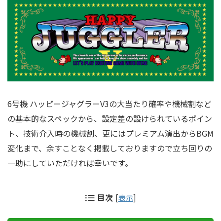
6号機 ハッピージャグラーV3の大当たり確率や機械割など
の基本的なスペックから、設定差の設けられているポイン
ト、技術介入時の機械割、更にはプレミアム演出からBGM
変化まで、余すことなく掲載しておりますので立ち回りの
一助にしていただければ幸いです。
目次
[
表示
]