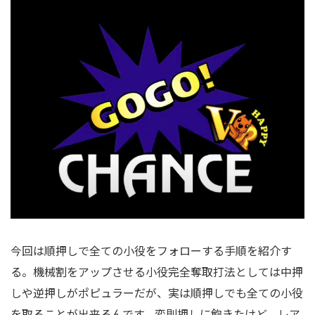
今回は順押しで全ての小役をフォローする手順を紹介す
る。機械割をアップさせる小役完全奪取打法としては中押
しや逆押しがポピュラーだが、実は順押しでも全ての小役
を取ることが出来るんです。変則押しに飽きたけど、レア