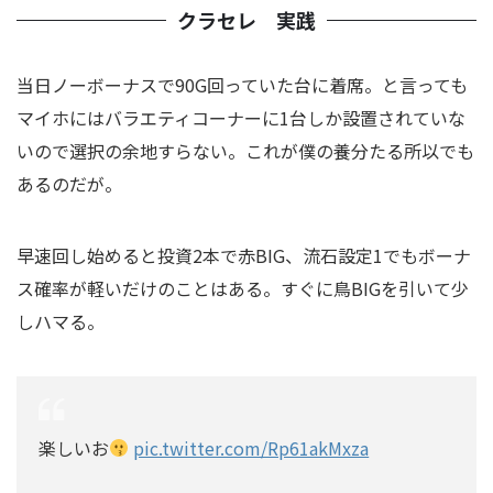
クラセレ 実践
当日ノーボーナスで90G回っていた台に着席。と言っても
マイホにはバラエティコーナーに1台しか設置されていな
いので選択の余地すらない。これが僕の養分たる所以でも
あるのだが。
早速回し始めると投資2本で赤BIG、流石設定1でもボーナ
ス確率が軽いだけのことはある。すぐに鳥BIGを引いて少
しハマる。
楽しいお
pic.twitter.com/Rp61akMxza