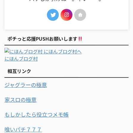
ポチっと応援PUSHお願いします
にほんブログ村
相互リンク
ジャグラーの極意
家スロの極意
もしかしたら役立つメモ帳
喰いパチ７７７