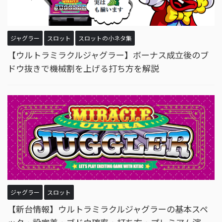
ジャグラー
スロット
スロットの小ネタ集
【ウルトラミラクルジャグラー】ボーナス成立後のブ
ドウ抜きで機械割を上げる打ち方を解説
ジャグラー
スロット
【新台情報】ウルトラミラクルジャグラーの基本スペ