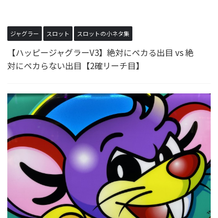
ジャグラー
スロット
スロットの小ネタ集
【ハッピージャグラーV3】絶対にペカる出目 vs 絶
対にペカらない出目【2確リーチ目】