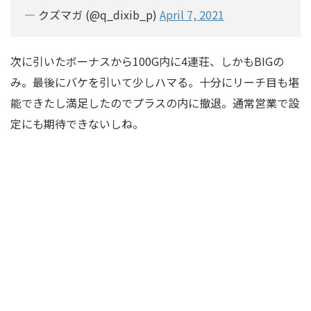
— クズマガ (@q_dixib_p)
April 7, 2021
次に引いたボーナスから100G内に4連荘、しかもBIGの
み。最後にバケを引いて少しハマる。十分にリーチ目も堪
能できたし満足したのでプラスの内に撤退。通常営業で設
定にも期待できないしね。