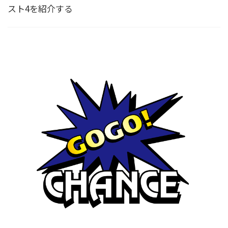
スト4を紹介する