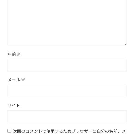
名前
※
メール
※
サイト
次回のコメントで使用するためブラウザーに自分の名前、メ