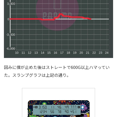
因みに僕が止めた後はストレートで600G以上ハマってい
た。スランプグラフは上記の通り。