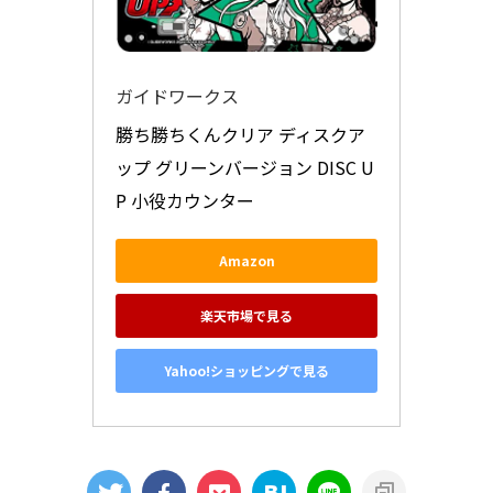
ガイドワークス
勝ち勝ちくんクリア ディスクア
ップ グリーンバージョン DISC U
P 小役カウンター
Amazon
楽天市場で見る
Yahoo!ショッピングで見る