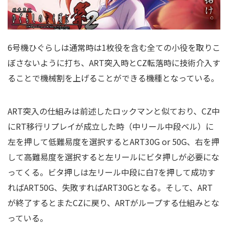
6号機ひぐらしは通常時は1枚役を含む全ての小役を取りこ
ぼさないように打ち、ART突入時とCZ転落時に技術介入す
ることで機械割を上げることができる機種となっている。
ART突入の仕組みは前述したロックマンと似ており、CZ中
にRT移行リプレイが成立した時（中リール中段ベル）に
左を押して低難易度を選択するとART30G or 50G、右を押
して高難易度を選択すると左リールにビタ押しが必要にな
ってくる。ビタ押しは左リール中段に白7を押して成功す
ればART50G、失敗すればART30Gとなる。そして、ART
が終了するとまたCZに戻り、ARTがループする仕組みとな
っている。