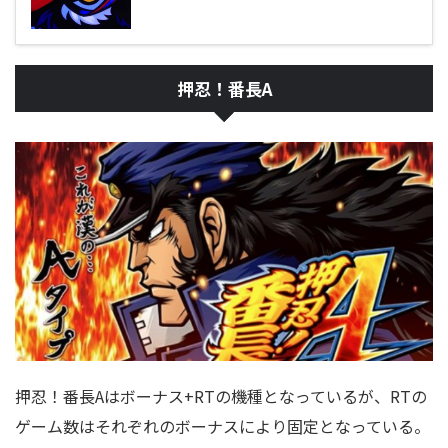
押忍！番長A
押忍！番長Aはボーナス+RTの機種となっているが、RTの
ゲーム数はそれぞれのボーナスにより固定となっている。