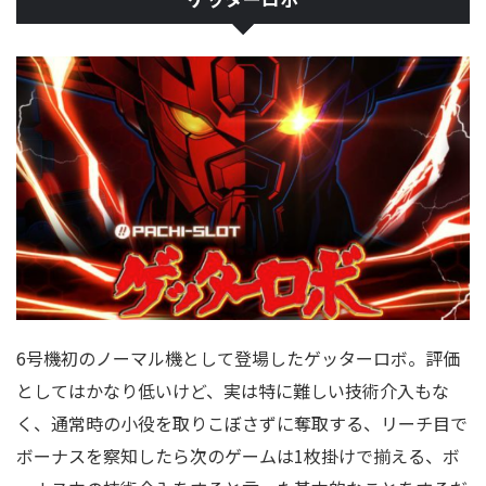
6号機初のノーマル機として登場したゲッターロボ。評価
としてはかなり低いけど、実は特に難しい技術介入もな
く、通常時の小役を取りこぼさずに奪取する、リーチ目で
ボーナスを察知したら次のゲームは1枚掛けで揃える、ボ