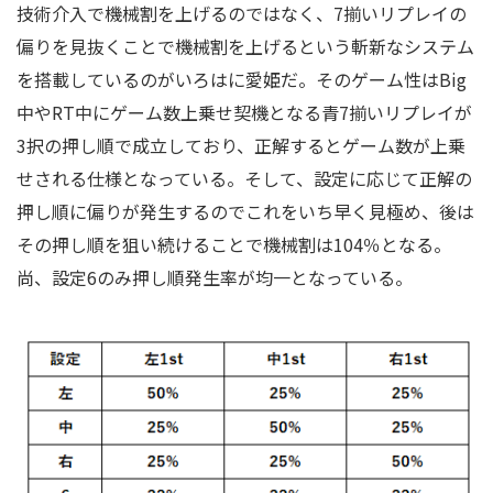
技術介入で機械割を上げるのではなく、7揃いリプレイの
偏りを見抜くことで機械割を上げるという斬新なシステム
を搭載しているのがいろはに愛姫だ。そのゲーム性はBig
中やRT中にゲーム数上乗せ契機となる青7揃いリプレイが
3択の押し順で成立しており、正解するとゲーム数が上乗
せされる仕様となっている。そして、設定に応じて正解の
押し順に偏りが発生するのでこれをいち早く見極め、後は
その押し順を狙い続けることで機械割は104％となる。
尚、設定6のみ押し順発生率が均一となっている。