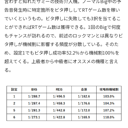
言わずと知れたサミーの技術介入機。ノーマルBig中の予
告音発生時に特定箇所をビタ押ししてRTゲーム数を稼い
でいくというもの。ビタ押しに失敗しても3択を当てるこ
とができればRTゲーム数は獲得できる。1回のBigで何度
もチャンスが訪れるので、前述のロックマンとは異なりビ
タ押しが機械割に影響する頻度が分散している。そのた
め、設定1でもビタ押し成功率52.2％から機械割100％を
超えてくる。
上級者から中級者にオススメの機種と言え
る。