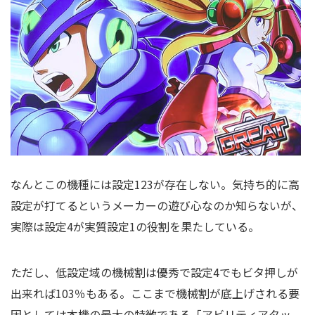
なんとこの機種には設定123が存在しない。気持ち的に高
設定が打てるというメーカーの遊び心なのか知らないが、
実際は設定4が実質設定1の役割を果たしている。
ただし、低設定域の機械割は優秀で設定4でもビタ押しが
出来れば103％もある。ここまで機械割が底上げされる要
因としては本機の最大の特徴である「アビリティアタッ