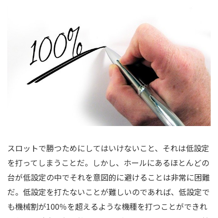
スロットで勝つためにしてはいけないこと、それは低設定
を打ってしまうことだ。しかし、ホールにあるほとんどの
台が低設定の中でそれを意図的に避けることは非常に困難
だ。低設定を打たないことが難しいのであれば、低設定で
も機械割が100％を超えるような機種を打つことができれ