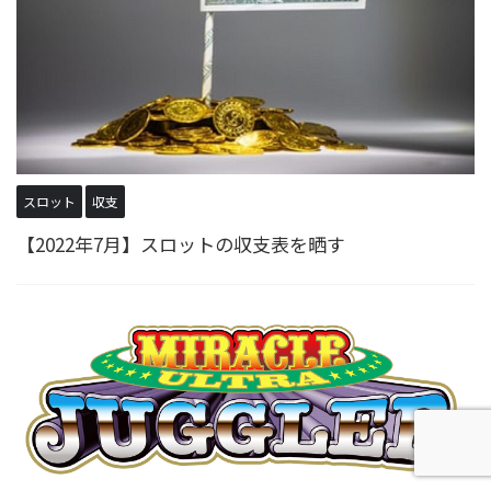
スロット
収支
【2022年7月】スロットの収支表を晒す