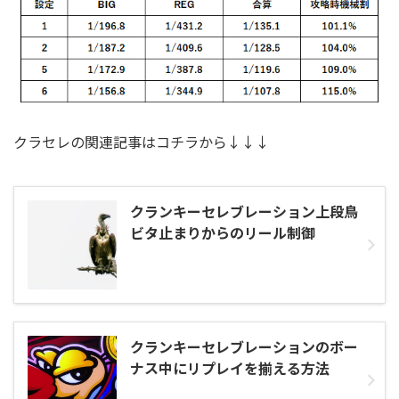
クラセレの関連記事はコチラから↓↓↓
クランキーセレブレーション上段鳥
ビタ止まりからのリール制御
クランキーセレブレーションのボー
ナス中にリプレイを揃える方法