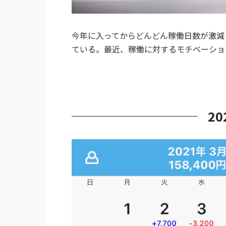
今年に入ってからどんどん稼働日数が激減
ている。最近、稼働に対するモチベーショ
2