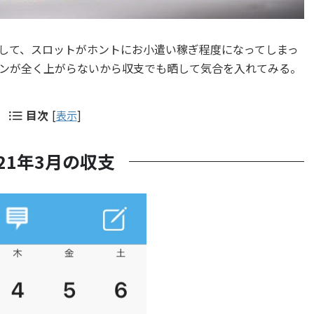
して、スロットがホントにお小遣い稼ぎ程度になってしまっ
ンが全く上がらないから収支でも晒して気合を入れてみる。
目次
[
表示
]
021年3月の収支