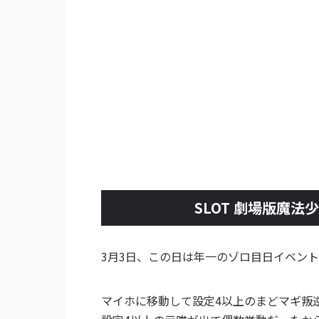
SLOT 劇場版魔法
3月3日、この日は年一のゾロ目日イベント
マイホに移動して設定4以上のまどマギ叛