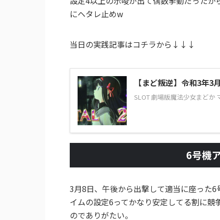
設定4以上の示唆が出て偶数挙動だったか
にヘタレ止めw
当日の実践記事はコチラから↓↓↓
【まど叛逆】令和3年3
SLOT 劇場版魔法少女まどか
6号機ア
3月8日、
午後から出撃して適当に座った6
イムの設定6ってかなり安定してる割に競
のでありがたい。