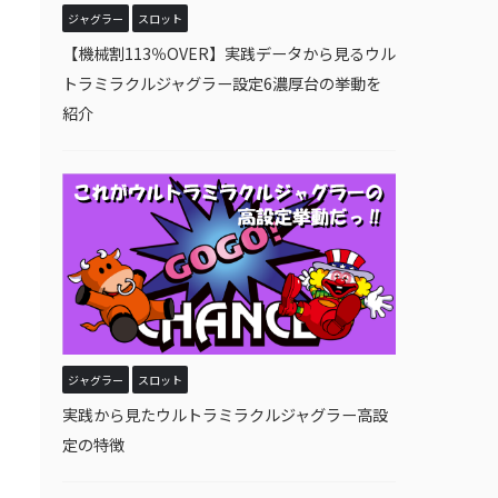
ジャグラー
スロット
【機械割113％OVER】実践データから見るウル
トラミラクルジャグラー設定6濃厚台の挙動を
紹介
ジャグラー
スロット
実践から見たウルトラミラクルジャグラー高設
定の特徴