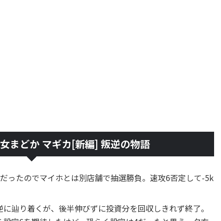
少女まどか マギカ[新編] 叛逆の物語
だったのでマイホとは別店舗で抽選勝負。速攻6否定して-5k
逆に辿り着くが、後半伸びずに投資分を回収しきれず終了。