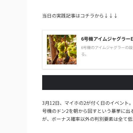
当日の実践記事はコチラから↓↓↓
6号機アイムジャグラーE
6号機のアイムジャグラーの設
る。
3月12日、マイホの2が付く日のイベント
号機のドン2を朝から回すという暴挙に出
が、ボーナス確率以外の判別要素は全て低