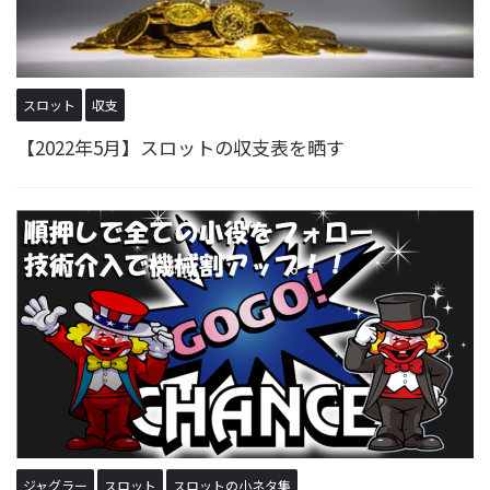
スロット
収支
【2022年5月】スロットの収支表を晒す
ジャグラー
スロット
スロットの小ネタ集