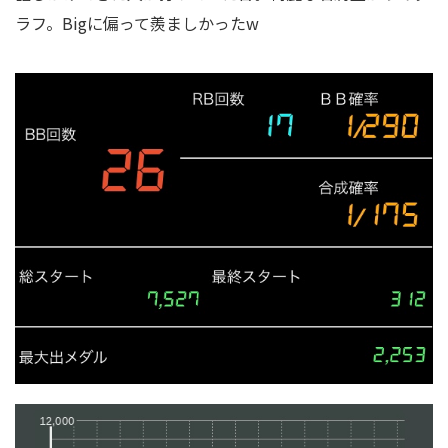
ラフ。Bigに偏って羨ましかったw