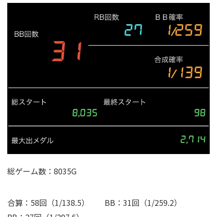
総ゲーム数：8035G
合算：58回（1/138.5） BB：31回（1/259.2）