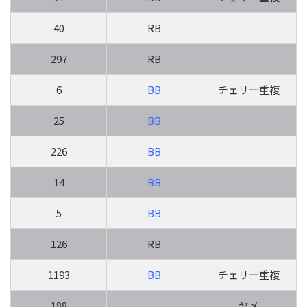
40
RB
297
RB
6
BB
チェリー重複
25
BB
226
BB
14
BB
5
BB
126
RB
1193
BB
チェリー重複
188
ヤメ