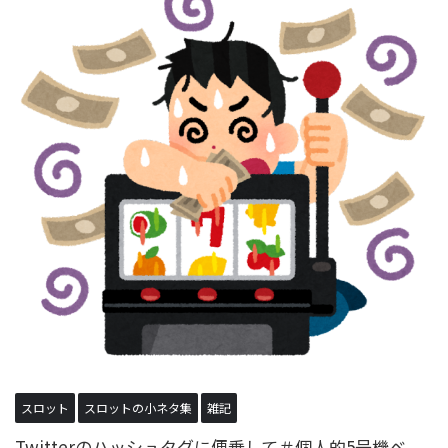
スロット
スロットの小ネタ集
雑記
Twitterのハッシュタグに便乗して＃個人的5号機ベ