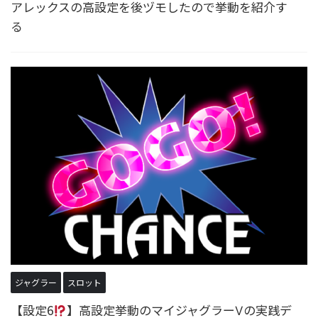
アレックスの高設定を後ヅモしたので挙動を紹介す
る
ジャグラー
スロット
【設定6
】高設定挙動のマイジャグラーⅤの実践デ