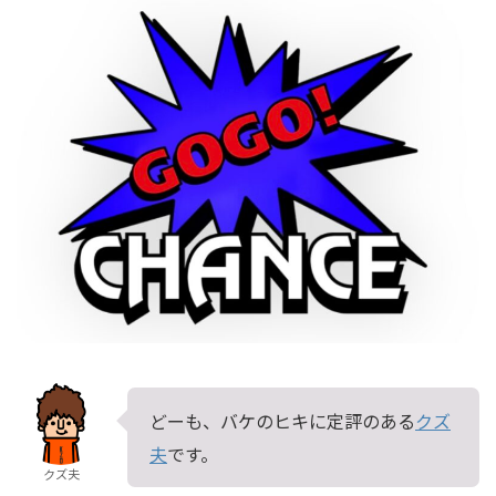
どーも、バケのヒキに定評のある
クズ
夫
です。
クズ夫