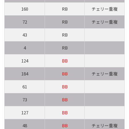
160
RB
チェリー重複
72
RB
チェリー重複
43
RB
4
RB
124
BB
184
BB
チェリー重複
61
BB
73
BB
127
BB
48
BB
チェリー重複