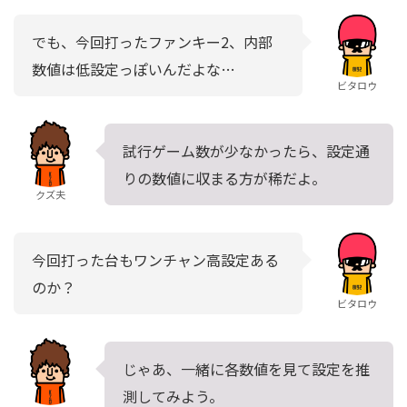
でも、今回打ったファンキー2、内部
数値は低設定っぽいんだよな…
ビタロウ
試行ゲーム数が少なかったら、設定通
りの数値に収まる方が稀だよ。
クズ夫
今回打った台もワンチャン高設定ある
のか？
ビタロウ
じゃあ、一緒に各数値を見て設定を推
測してみよう。