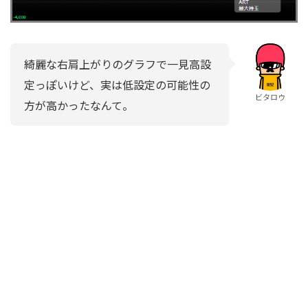
綺麗な右肩上がりのグラフで一見高設
定っぽいけど、実は低設定の可能性の
ビタロウ
方が高かったなんて。