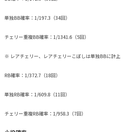
単独BB確率：1/197.3（34回）
チェリー重複BB確率：1/1341.6（5回）
※ レアチェリー、レアチェリーこぼしは単独BBに計上
RB確率：1/372.7（18回）
単独RB確率：1/609.8（11回）
チェリー重複RB確率：1/958.3（7回）