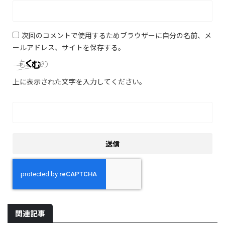
次回のコメントで使用するためブラウザーに自分の名前、メ
ールアドレス、サイトを保存する。
上に表示された文字を入力してください。
関連記事