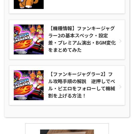
【機種情報】ファンキージャグ
ラー2の基本スペック・設定
差・プレミアム演出・BGM変化
をまとめてみた
【ファンキージャグラー2】フ
ル攻略手順の解説 逆押しでベ
ル・ピエロをフォローして機械
割を上げる方法！