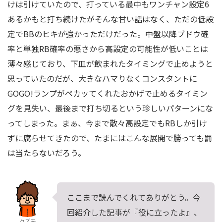
けは引けていたので、打っている最中もワンチャン設定6
あるかもと打ち続けたがそんな甘い話はなく、ただの低設
定でBBのヒキが強かっただけだった。中盤以降ブドウ確
率と単独RB確率の悪さから高設定の可能性が低いことは
薄々感じており、下皿が飲まれたタイミングで止めようと
思っていたのだが、大きなハマりなくコンスタントに
GOGO!ランプがペカッてくれたおかげで止めるタイミン
グを見失い、最後まで打ち切るという珍しいパターンにな
ってしまった。まぁ、今まで散々高設定でもRBしか引け
ずに腐らせてきたので、たまにはこんな展開で勝っても罰
は当たらないだろう。
ここまで読んでくれてありがとう。今
回紹介した記事が『役に立ったよ』、
クズ夫