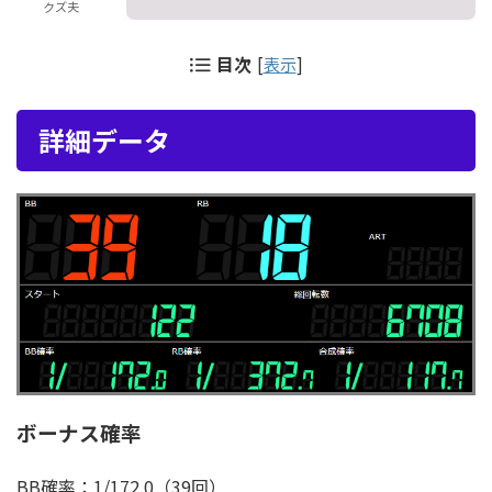
クズ夫
目次
[
表示
]
詳細データ
ボーナス確率
BB確率：1/172.0（39回）