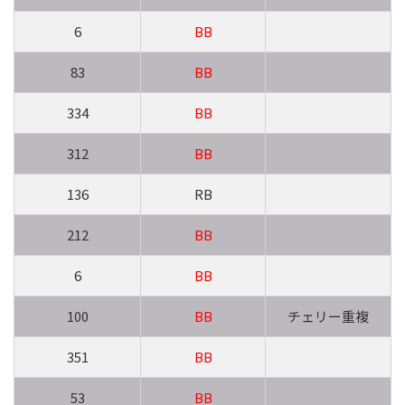
6
BB
83
BB
334
BB
312
BB
136
RB
212
BB
6
BB
100
BB
チェリー重複
351
BB
53
BB