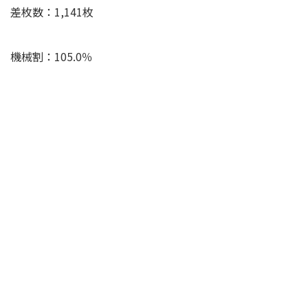
差枚数：1,141枚
機械割：105.0％