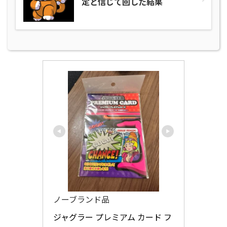
定と信じて回した結果
ノーブランド品
ジャグラー プレミアム カード フ