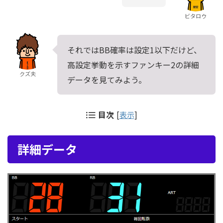
ビタロウ
それではBB確率は設定1以下だけど、
高設定挙動を示すファンキー2の詳細
クズ夫
データを見てみよう。
目次
[
表示
]
詳細データ