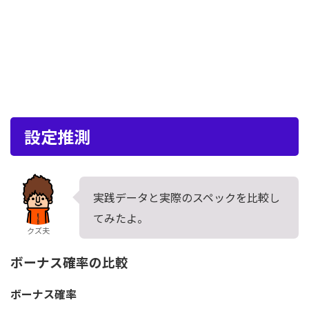
設定推測
実践データと実際のスペックを比較し
てみたよ。
クズ夫
ボーナス確率の比較
ボーナス確率