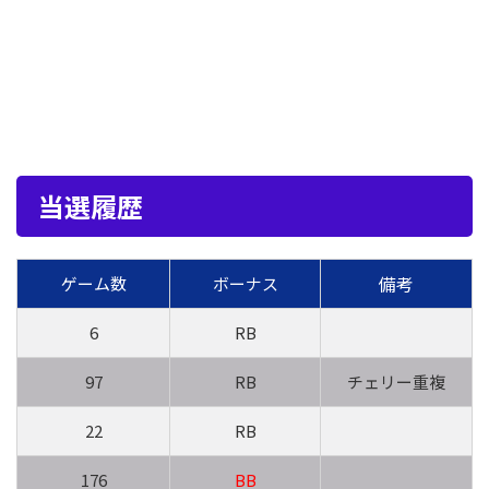
当選履歴
備考
ゲーム数
ボーナス
6
RB
97
RB
チェリー重複
22
RB
176
BB