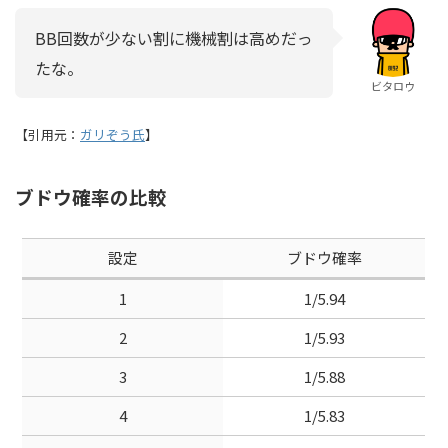
BB回数が少ない割に機械割は高めだっ
たな。
ビタロウ
【引用元：
ガリぞう氏
】
ブドウ確率の比較
設定
ブドウ確率
1
1/5.94
2
1/5.93
3
1/5.88
4
1/5.83