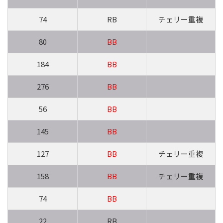
74
RB
チェリー重複
80
BB
184
BB
276
BB
56
BB
145
BB
127
BB
チェリー重複
158
BB
チェリー重複
74
BB
22
RB