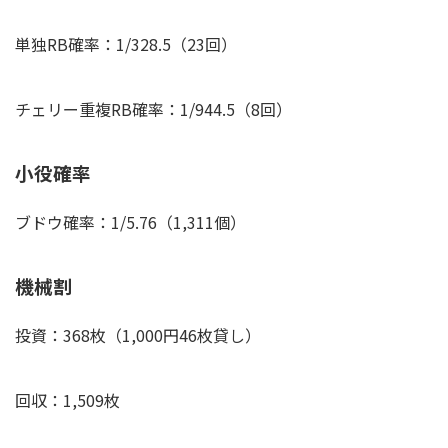
単独RB確率：1/328.5（23回）
チェリー重複RB確率：1/944.5（8回）
小役確率
ブドウ確率：1/5.76（1,311個）
機械割
投資：368枚（1,000円46枚貸し）
回収：1,509枚