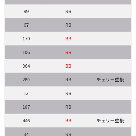
99
RB
67
RB
179
BB
106
BB
364
BB
280
RB
チェリー重複
13
RB
107
RB
446
BB
チェリー重複
34
RB