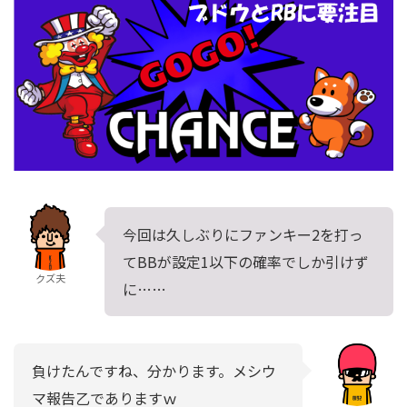
今回は久しぶりにファンキー2を打っ
てBBが設定1以下の確率でしか引けず
クズ夫
に……
負けたんですね、分かります。メシウ
マ報告乙でありますｗ