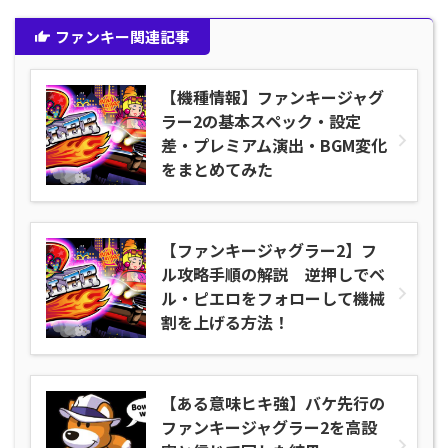
ファンキー関連記事
【機種情報】ファンキージャグ
ラー2の基本スペック・設定
差・プレミアム演出・BGM変化
をまとめてみた
【ファンキージャグラー2】フ
ル攻略手順の解説 逆押しでベ
ル・ピエロをフォローして機械
割を上げる方法！
【ある意味ヒキ強】バケ先行の
ファンキージャグラー2を高設