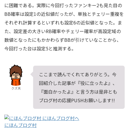
に困難である。実際に今回打ったファンキー2も見た目の
BB確率は設定1の近似値だったが、単独とチェリー重複を
それぞれ計算するといずれも設定6の近似値となった。ま
た、設定差の大きいRB確率やチェリー確率が高設定域の
数値となったにもかかわらずBBが引けていなことから、
今回打った台は設定5と推測する。
ここまで読んでくれてありがとう。今
回紹介した記事が『役に立ったよ』、
クズ夫
『面白かったよ』と言う方は是非とも
ブログ村の応援PUSHお願いします!!
にほんブログ村