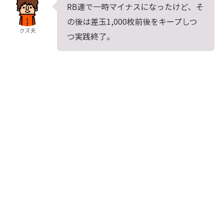
RB連で一時マイナスになったけど、そ
の後は差玉1,000枚前後をキープしつ
クズ夫
つ実践終了。