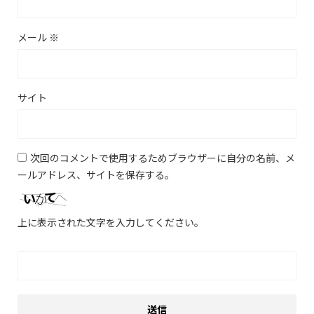
メール
※
サイト
次回のコメントで使用するためブラウザーに自分の名前、メ
ールアドレス、サイトを保存する。
上に表示された文字を入力してください。