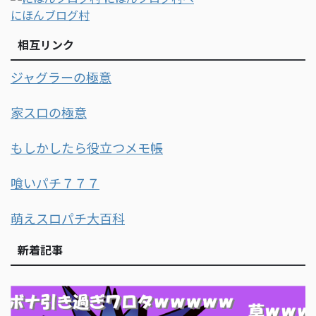
にほんブログ村
相互リンク
ジャグラーの極意
家スロの極意
もしかしたら役立つメモ帳
喰いパチ７７７
萌えスロパチ大百科
新着記事