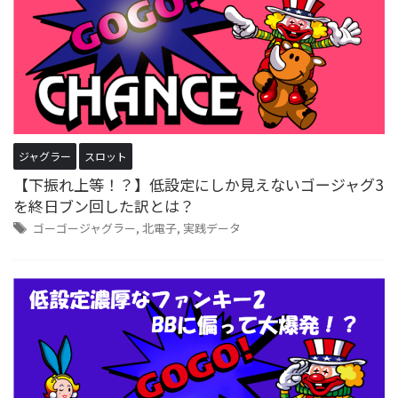
ジャグラー
スロット
【下振れ上等！？】低設定にしか見えないゴージャグ3
を終日ブン回した訳とは？
ゴーゴージャグラー
,
北電子
,
実践データ