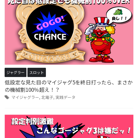
ジャグラー
スロット
低設定な見た目のマイジャグ5を終日打ったら、まさか
の機械割100％超え！？
マイジャグラー
,
北電子
,
実践データ