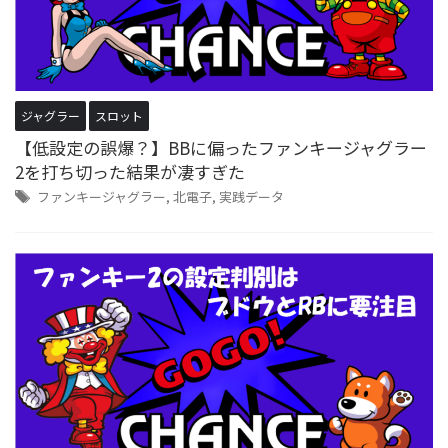
ジャグラー
スロット
【低設定の誤爆？】BBに偏ったファンキージャグラー
2を打ち切った結果が凄すぎた
ファンキージャグラー
,
北電子
,
実践データ