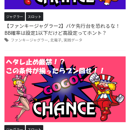
ジャグラー
スロット
【ファンキージャグラー2】バケ先行台を恐れるな！
BB確率は設定1以下だけど高設定ってホント？
ファンキージャグラー
,
北電子
,
実践データ
ジャグラー
スロット