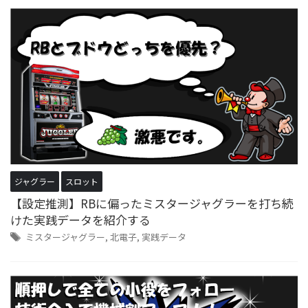
ジャグラー
スロット
【設定推測】RBに偏ったミスタージャグラーを打ち続
けた実践データを紹介する
ミスタージャグラー
,
北電子
,
実践データ