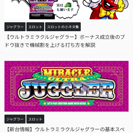
ジャグラー
スロット
スロットの小ネタ集
【ウルトラミラクルジャグラー】ボーナス成立後のブ
ドウ抜きで機械割を上げる打ち方を解説
ジャグラー
スロット
【新台情報】ウルトラミラクルジャグラーの基本スペ