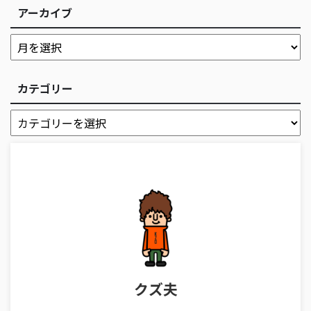
アーカイブ
カテゴリー
クズ夫