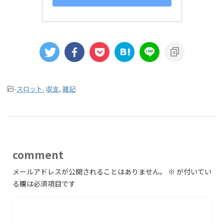
-
スロット
,
収支
,
雑記
comment
メールアドレスが公開されることはありません。
※
が付いてい
る欄は必須項目です