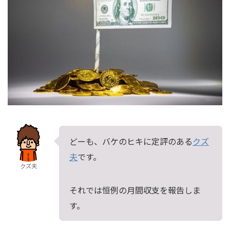
どーも、バケのヒキに定評のある
クズ
夫
です。
クズ夫
それでは恒例の月間収支を報告しま
す。