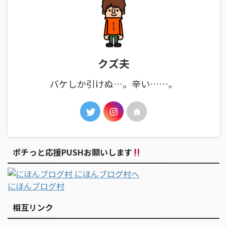
クズ夫
バケしか引けぬ…。辛い……。
ポチっと応援PUSHお願いします
にほんブログ村
相互リンク