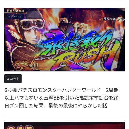
スロット
6号機 パチスロモンスターハンターワールド 2周期
以上ハマらない＆直撃BBを引いた高設定挙動台を終
日ブン回した結果、最後の最後にやらかした話