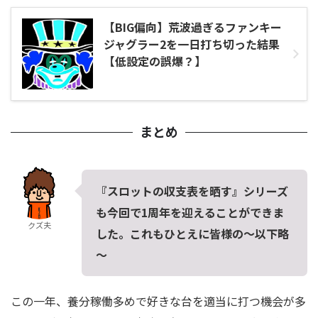
【BIG偏向】荒波過ぎるファンキー
ジャグラー2を一日打ち切った結果
【低設定の誤爆？】
まとめ
『スロットの収支表を晒す』シリーズ
も今回で1周年を迎えることができま
クズ夫
した。これもひとえに皆様の～以下略
～
この一年、養分稼働多めで好きな台を適当に打つ機会が多