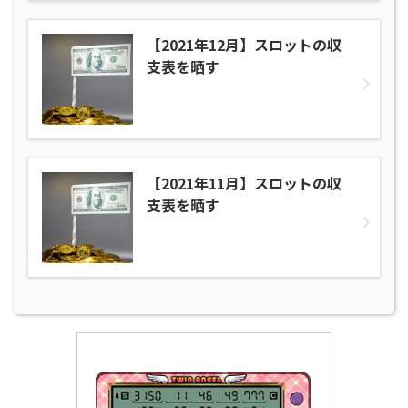
【2021年12月】スロットの収
支表を晒す
【2021年11月】スロットの収
支表を晒す