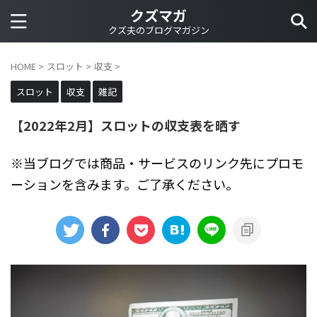
クズマガ
クズ夫のブログマガジン
HOME
>
スロット
>
収支
>
スロット
収支
雑記
【2022年2月】スロットの収支表を晒す
※当ブログでは商品・サービスのリンク先にプロモ
ーションを含みます。ご了承ください。