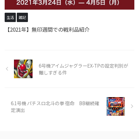
生活
雑記
【2021年】無印週間での戦利品紹介
6号機アイムジャグラーEX-TPの設定判別が
難しすぎる件
6.1号機 パチスロ北斗の拳 宿命 BB継続確
定演出