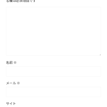
る欄は必須項目です
名前
※
メール
※
サイト