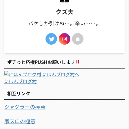
クズ夫
バケしか引けぬ…。辛い……。
ポチっと応援PUSHお願いします
にほんブログ村
相互リンク
ジャグラーの極意
家スロの極意