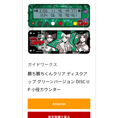
ガイドワークス
勝ち勝ちくんクリア ディスクア
ップ グリーンバージョン DISC U
P 小役カウンター
Amazon
楽天市場で見る