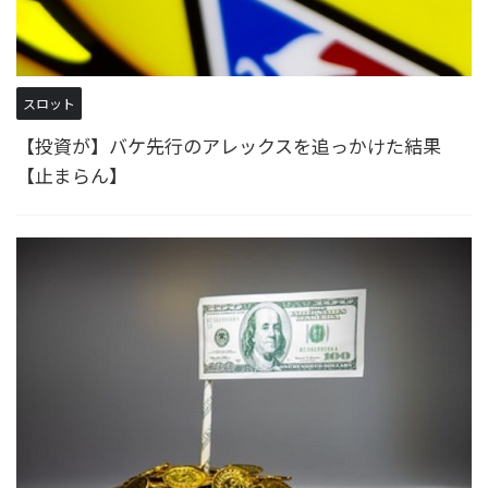
スロット
【投資が】バケ先行のアレックスを追っかけた結果
【止まらん】