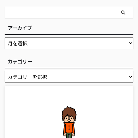
アーカイブ
カテゴリー