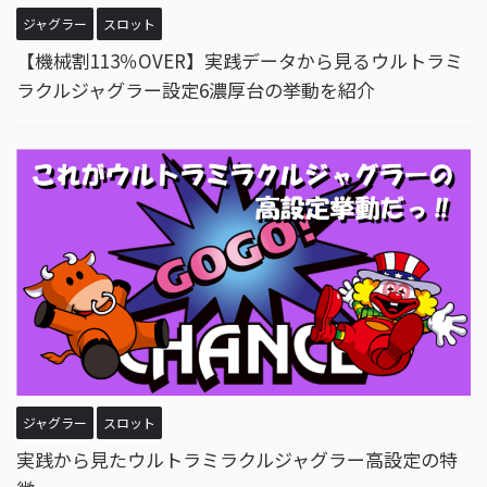
ジャグラー
スロット
【機械割113％OVER】実践データから見るウルトラミ
ラクルジャグラー設定6濃厚台の挙動を紹介
ジャグラー
スロット
実践から見たウルトラミラクルジャグラー高設定の特