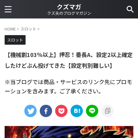
クズマガ
クズ夫のブログマガジン
HOME
>
スロット
>
スロット
【機械割103％以上】押忍！番長A、設定2以上確定
したけどぶん投げてきた【設定判別難しい】
※当ブログでは商品・サービスのリンク先にプロモ
ーションを含みます。ご了承ください。