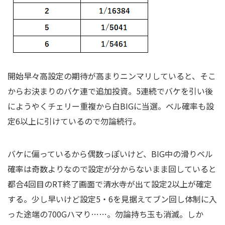
開始早々高設定の期待が高まりニンマリしていると、そこ
からお決まりのバケ連で追加投資。5連続でバケを引い後
にようやくチェリー重複から白BIGに当選。ベル確率も設
定6以上に引けているので勿論続行。
バケに偏っているから偶数っぽいけど、BIG中の滑りベル
確率は奇数よりなので設定が分からないまま回していると
都合4回目のRT終了画面で清水寺が出て設定2以上が確定
する。少し早いけど設定5・6を見据えてブン回し体制に入
った途端の700Gハマり……。勿論持ち玉も消滅。しか