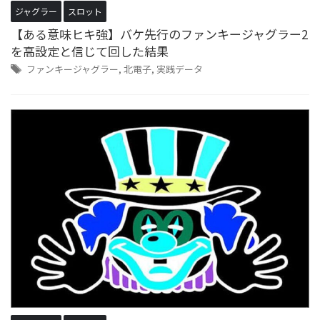
ジャグラー
スロット
【ある意味ヒキ強】バケ先行のファンキージャグラー2
を高設定と信じて回した結果
ファンキージャグラー
,
北電子
,
実践データ