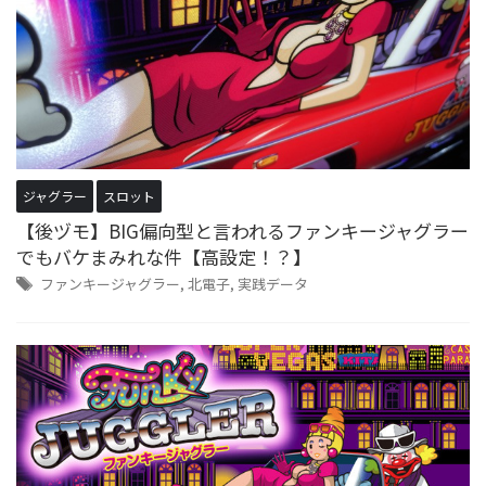
ジャグラー
スロット
【後ヅモ】BIG偏向型と言われるファンキージャグラー
でもバケまみれな件【高設定！？】
ファンキージャグラー
,
北電子
,
実践データ