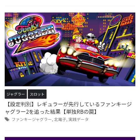
ジャグラー
スロット
【設定判別】レギュラーが先行しているファンキージ
ャグラー2を追った結果【単独RBの罠】
ファンキージャグラー
,
北電子
,
実践データ