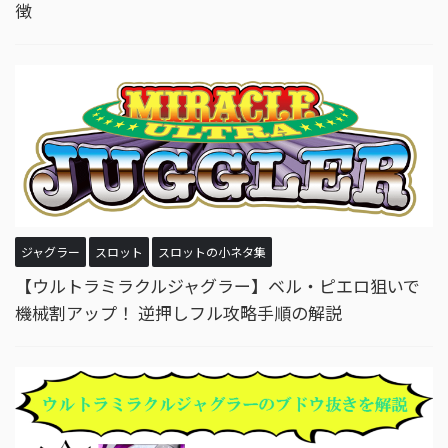
徴
ジャグラー
スロット
スロットの小ネタ集
【ウルトラミラクルジャグラー】ベル・ピエロ狙いで
機械割アップ！ 逆押しフル攻略手順の解説