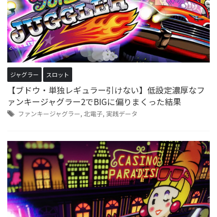
ジャグラー
スロット
【ブドウ・単独レギュラー引けない】低設定濃厚なフ
ァンキージャグラー2でBIGに偏りまくった結果
ファンキージャグラー
,
北電子
,
実践データ