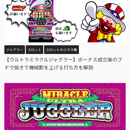
ジャグラー
スロット
スロットの小ネタ集
【ウルトラミラクルジャグラー】ボーナス成立後のブ
ドウ抜きで機械割を上げる打ち方を解説