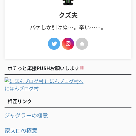
クズ夫
バケしか引けぬ…。辛い……。
ポチっと応援PUSHお願いします
にほんブログ村
相互リンク
ジャグラーの極意
家スロの極意