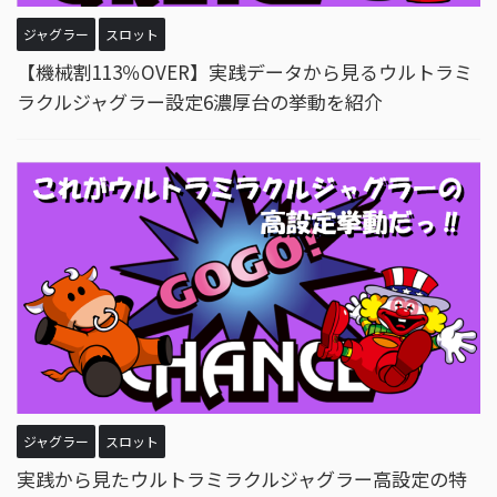
ジャグラー
スロット
【機械割113％OVER】実践データから見るウルトラミ
ラクルジャグラー設定6濃厚台の挙動を紹介
ジャグラー
スロット
実践から見たウルトラミラクルジャグラー高設定の特