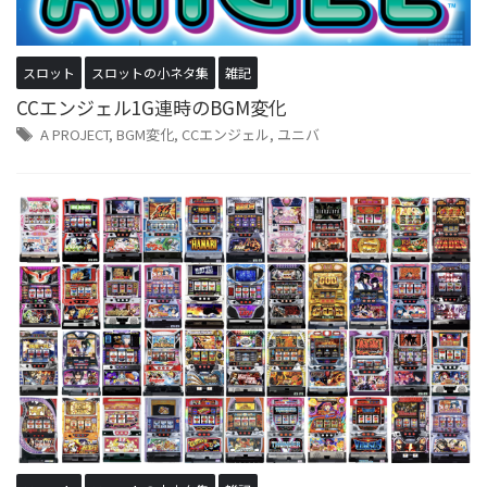
スロット
スロットの小ネタ集
雑記
CCエンジェル1G連時のBGM変化
A PROJECT
,
BGM変化
,
CCエンジェル
,
ユニバ