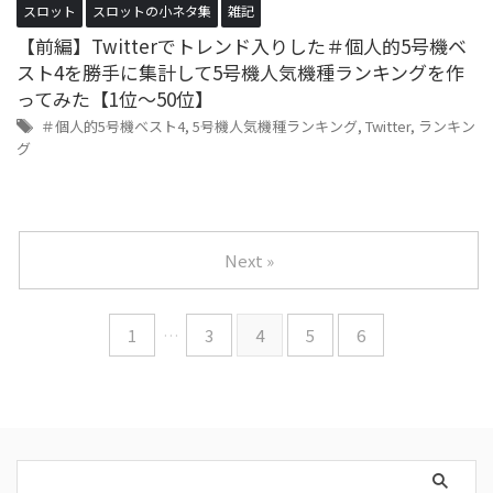
スロット
スロットの小ネタ集
雑記
【前編】Twitterでトレンド入りした＃個人的5号機ベ
スト4を勝手に集計して5号機人気機種ランキングを作
ってみた【1位～50位】
＃個人的5号機ベスト4
,
5号機人気機種ランキング
,
Twitter
,
ランキン
グ
Next »
1
…
3
4
5
6