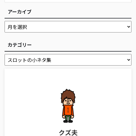
アーカイブ
カテゴリー
クズ夫