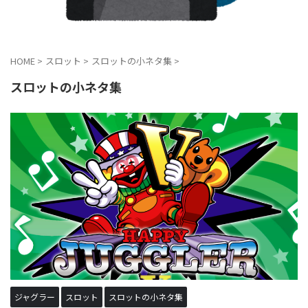
HOME
>
スロット
>
スロットの小ネタ集
>
スロットの小ネタ集
ジャグラー
スロット
スロットの小ネタ集