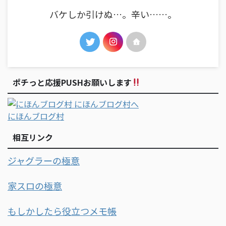
バケしか引けぬ…。辛い……。
ポチっと応援PUSHお願いします
にほんブログ村
相互リンク
ジャグラーの極意
家スロの極意
もしかしたら役立つメモ帳