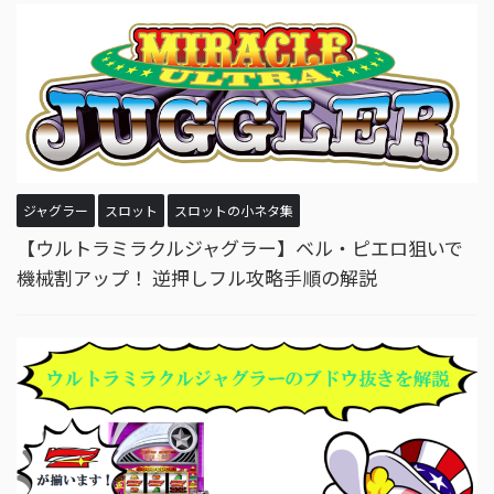
ジャグラー
スロット
スロットの小ネタ集
【ウルトラミラクルジャグラー】ベル・ピエロ狙いで
機械割アップ！ 逆押しフル攻略手順の解説