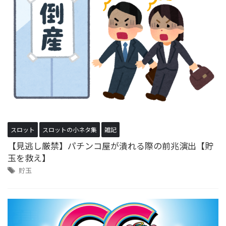
スロット
スロットの小ネタ集
雑記
【見逃し厳禁】パチンコ屋が潰れる際の前兆演出【貯
玉を救え】
貯玉