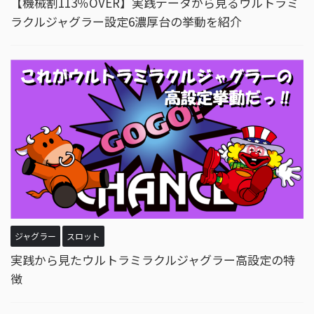
【機械割113％OVER】実践データから見るウルトラミ
ラクルジャグラー設定6濃厚台の挙動を紹介
ジャグラー
スロット
実践から見たウルトラミラクルジャグラー高設定の特
徴