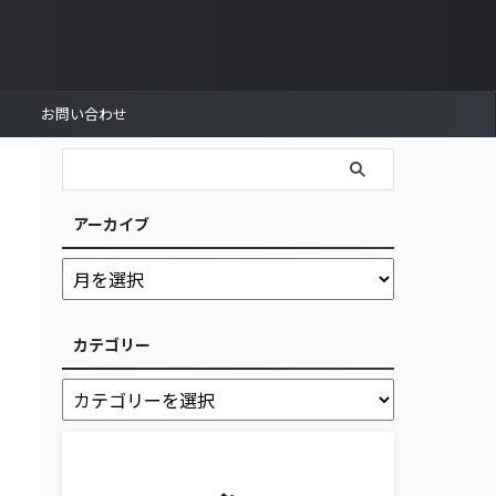
お問い合わせ
アーカイブ
カテゴリー