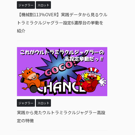
ジャグラー
スロット
【機械割113％OVER】実践データから見るウル
トラミラクルジャグラー設定6濃厚台の挙動を
紹介
ジャグラー
スロット
実践から見たウルトラミラクルジャグラー高設
定の特徴